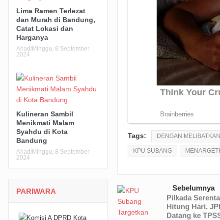
Lima Ramen Terlezat
dan Murah di Bandung,
Catat Lokasi dan
Harganya
Ahad/Minggu, 8 September
2024
Kulineran Sambil
Menikmati Malam
Syahdu di Kota
Tags:
DENGAN MELIBATKAN
Bandung
KPU SUBANG
MENARGETK
Ahad/Minggu, 8 September
2024
Sebelumnya
PARIWARA
Pilkada Serenta
Hitung Hari, J
Datang ke TPSS