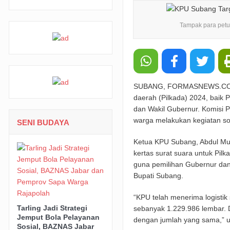
Padaringan Leuweung Awi Cisurupan Resmi 
Tampak para petug
Funtastic 8 Basketball Cup 2026 Jadi Ajang
Farhan: Kritik Mahasiswa Penting untuk K
BRI Peduli Serahkan Ambulans untuk Wingd
SUBANG, FORMASNEWS.COM- G
Groundbreaking TPPAS Legok Nangka Dimu
daerah (Pilkada) 2024, baik
dan Wakil Gubernur. Komisi 
warga melakukan kegiatan sorti
SENI BUDAYA
Ketua KPU Subang, Abdul Mu
kertas surat suara untuk Pilk
guna pemilihan Gubernur dan 
Bupati Subang.
“KPU telah menerima logistik
Tarling Jadi Strategi
sebanyak 1.229.986 lembar. D
Jemput Bola Pelayanan
dengan jumlah yang sama,” uj
Sosial, BAZNAS Jabar