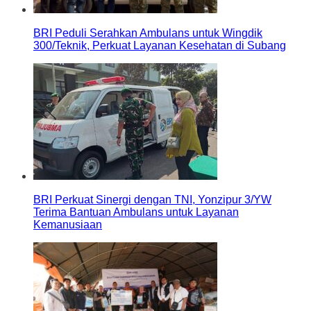
BRI Peduli Serahkan Ambulans untuk Wingdik
300/Teknik, Perkuat Layanan Kesehatan di Subang
BRI Perkuat Sinergi dengan TNI, Yonzipur 3/YW
Terima Bantuan Ambulans untuk Layanan
Kemanusiaan