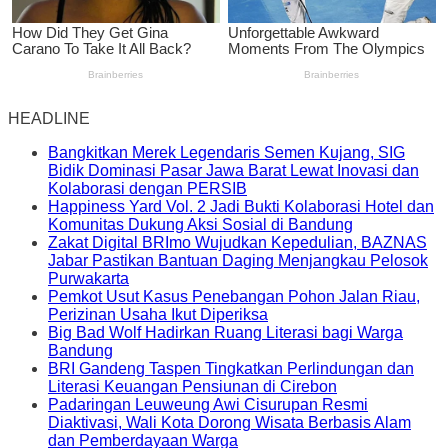
HEADLINE
Bangkitkan Merek Legendaris Semen Kujang, SIG
Bidik Dominasi Pasar Jawa Barat Lewat Inovasi dan
Kolaborasi dengan PERSIB
Happiness Yard Vol. 2 Jadi Bukti Kolaborasi Hotel dan
Komunitas Dukung Aksi Sosial di Bandung
Zakat Digital BRImo Wujudkan Kepedulian, BAZNAS
Jabar Pastikan Bantuan Daging Menjangkau Pelosok
Purwakarta
Pemkot Usut Kasus Penebangan Pohon Jalan Riau,
Perizinan Usaha Ikut Diperiksa
Big Bad Wolf Hadirkan Ruang Literasi bagi Warga
Bandung
BRI Gandeng Taspen Tingkatkan Perlindungan dan
Literasi Keuangan Pensiunan di Cirebon
Padaringan Leuweung Awi Cisurupan Resmi
Diaktivasi, Wali Kota Dorong Wisata Berbasis Alam
dan Pemberdayaan Warga