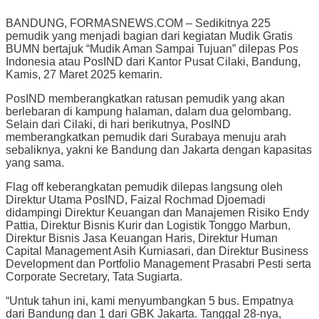
BANDUNG, FORMASNEWS.COM – Sedikitnya 225
pemudik yang menjadi bagian dari kegiatan Mudik Gratis
BUMN bertajuk “Mudik Aman Sampai Tujuan” dilepas Pos
Indonesia atau PosIND dari Kantor Pusat Cilaki, Bandung,
Kamis, 27 Maret 2025 kemarin.
PosIND memberangkatkan ratusan pemudik yang akan
berlebaran di kampung halaman, dalam dua gelombang.
Selain dari Cilaki, di hari berikutnya, PosIND
memberangkatkan pemudik dari Surabaya menuju arah
sebaliknya, yakni ke Bandung dan Jakarta dengan kapasitas
yang sama.
Flag off keberangkatan pemudik dilepas langsung oleh
Direktur Utama PosIND, Faizal Rochmad Djoemadi
didampingi Direktur Keuangan dan Manajemen Risiko Endy
Pattia, Direktur Bisnis Kurir dan Logistik Tonggo Marbun,
Direktur Bisnis Jasa Keuangan Haris, Direktur Human
Capital Management Asih Kurniasari, dan Direktur Business
Development dan Portfolio Management Prasabri Pesti serta
Corporate Secretary, Tata Sugiarta.
“Untuk tahun ini, kami menyumbangkan 5 bus. Empatnya
dari Bandung dan 1 dari GBK Jakarta. Tanggal 28-nya,