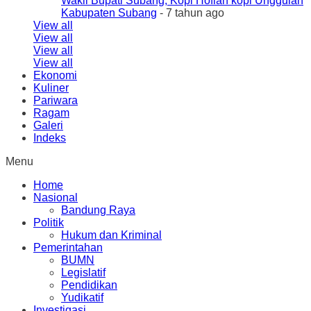
Wakil Bupati Subang, Kopi Hoflan kopi Unggulan
Kabupaten Subang
- 7 tahun ago
View all
View all
View all
View all
Ekonomi
Kuliner
Pariwara
Ragam
Galeri
Indeks
Menu
Home
Nasional
Bandung Raya
Politik
Hukum dan Kriminal
Pemerintahan
BUMN
Legislatif
Pendidikan
Yudikatif
Investigasi