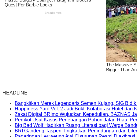
HEADLINE
Bangkitkan Merek Legendaris Semen Kujang, SIG Bidik
Happiness Yard Vol. 2 Jadi Bukti Kolaborasi Hotel dan
Zakat Digital BRImo Wujudkan Kepedulian, BAZNAS Ja
Pemkot Usut Kasus Penebangan Pohon Jalan Riau, Peri
Big Bad Wolf Hadirkan Ruang Literasi bagi Warga Ban
BRI Gandeng Taspen Tingkatkan Perlindungan dan Lite
Padaringan Leuweung Awi Cisurupan Resmi Diaktivasi