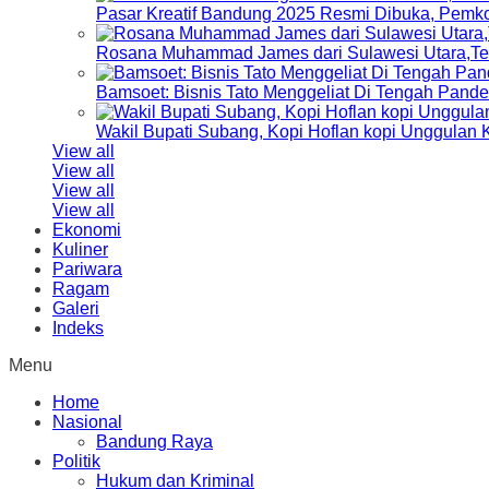
Pasar Kreatif Bandung 2025 Resmi Dibuka, Pemk
Rosana Muhammad James dari Sulawesi Utara,Terp
Bamsoet: Bisnis Tato Menggeliat Di Tengah Pand
Wakil Bupati Subang, Kopi Hoflan kopi Unggulan
View all
View all
View all
View all
Ekonomi
Kuliner
Pariwara
Ragam
Galeri
Indeks
Menu
Home
Nasional
Bandung Raya
Politik
Hukum dan Kriminal