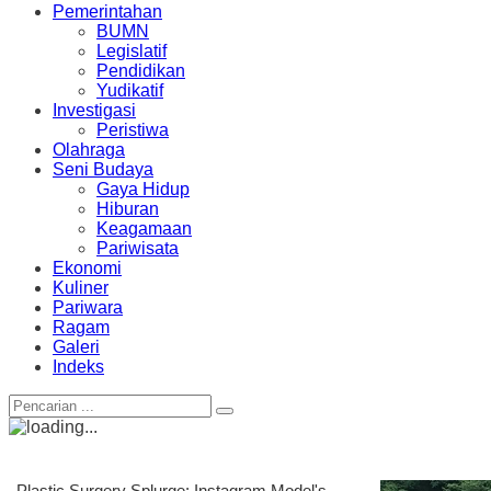
Pemerintahan
BUMN
Legislatif
Pendidikan
Yudikatif
Investigasi
Peristiwa
Olahraga
Seni Budaya
Gaya Hidup
Hiburan
Keagamaan
Pariwisata
Ekonomi
Kuliner
Pariwara
Ragam
Galeri
Indeks