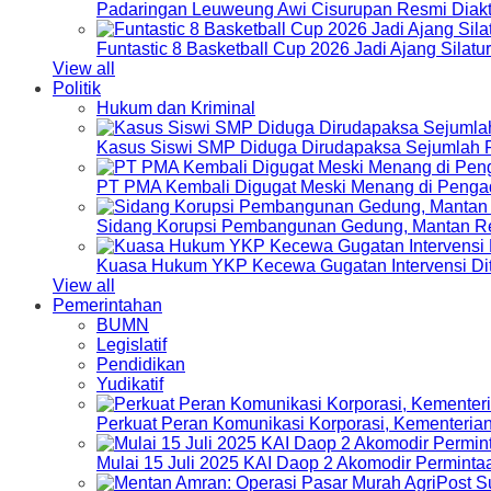
Padaringan Leuweung Awi Cisurupan Resmi Diakt
Funtastic 8 Basketball Cup 2026 Jadi Ajang Silat
View all
Politik
Hukum dan Kriminal
Kasus Siswi SMP Diduga Dirudapaksa Sejumlah P
PT PMA Kembali Digugat Meski Menang di Pengad
Sidang Korupsi Pembangunan Gedung, Mantan Re
Kuasa Hukum YKP Kecewa Gugatan Intervensi Di
View all
Pemerintahan
BUMN
Legislatif
Pendidikan
Yudikatif
Perkuat Peran Komunikasi Korporasi, Kementeri
Mulai 15 Juli 2025 KAI Daop 2 Akomodir Perminta