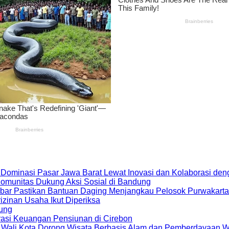
 Dominasi Pasar Jawa Barat Lewat Inovasi dan Kolaborasi d
 Komunitas Dukung Aksi Sosial di Bandung
bar Pastikan Bantuan Daging Menjangkau Pelosok Purwakarta
zinan Usaha Ikut Diperiksa
dung
rasi Keuangan Pensiunan di Cirebon
, Wali Kota Dorong Wisata Berbasis Alam dan Pemberdayaan 