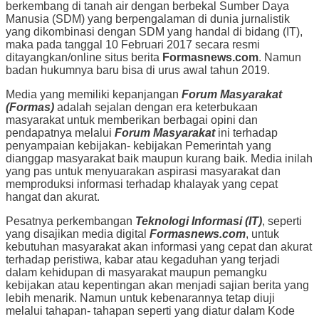
berkembang di tanah air dengan berbekal Sumber Daya
Manusia (SDM) yang berpengalaman di dunia jurnalistik
yang dikombinasi dengan SDM yang handal di bidang (IT),
maka pada tanggal 10 Februari 2017 secara resmi
ditayangkan/online situs berita
Formasnews.com
. Namun
badan hukumnya baru bisa di urus awal tahun 2019.
Media yang memiliki kepanjangan
Forum Masyarakat
(Formas)
adalah sejalan dengan era keterbukaan
masyarakat untuk memberikan berbagai opini dan
pendapatnya melalui
Forum Masyarakat
ini terhadap
penyampaian kebijakan- kebijakan Pemerintah yang
dianggap masyarakat baik maupun kurang baik. Media inilah
yang pas untuk menyuarakan aspirasi masyarakat dan
memproduksi informasi terhadap khalayak yang cepat
hangat dan akurat.
Pesatnya perkembangan
Teknologi Informasi (IT)
, seperti
yang disajikan media digital
Formasnews.com
, untuk
kebutuhan masyarakat akan informasi yang cepat dan akurat
terhadap peristiwa, kabar atau kegaduhan yang terjadi
dalam kehidupan di masyarakat maupun pemangku
kebijakan atau kepentingan akan menjadi sajian berita yang
lebih menarik. Namun untuk kebenarannya tetap diuji
melalui tahapan- tahapan seperti yang diatur dalam Kode