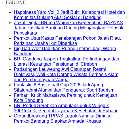
HEADLINE
Happiness Yard Vol. 2 Jadi Bukti Kolaborasi Hotel dan
Komunitas Dukung Aksi Sosial di Bandung
Zakat Digital BRImo Wujudkan Kepedulian, BAZNAS
Jabar Pastikan Bantuan Daging Menjangkau Pelosok
Purwakarta
Pemkot Usut Kasus Penebangan Pohon Jalan Riau,
Perizinan Usaha Ikut Diperiksa
Big Bad Wolf Hadirkan Ruang Literasi bagi Warga
Bandung
BRI Gandeng Taspen Tingkatkan Perlindungan dan
Literasi Keuangan Pensiunan di Cirebon
Padaringan Leuweung Awi Cisurupan Resmi
Diaktivasi, Wali Kota Dorong Wisata Berbasis Alam
dan Pemberdayaan Warga
Funtastic 8 Basketball Cup 2026 Jadi Ajang
Silaturahmi Alumni dan Penggerak Sport Tourism
Farhan: Kritik Mahasiswa Penting untuk Kemajuan
Kota Bandung
BRI Peduli Serahkan Ambulans untuk Wingdik
300/Teknik, Perkuat Layanan Kesehatan di Subang
Groundbreaking TPPAS Legok Nangka Dimulai,
Pemkot Bandung Siapkan Armada Khusus