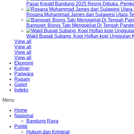
Pasar Kreatif Bandung 2025 Resmi Dibuka, Pemk
Rosana Muhammad James dari Sulawesi Utara,Terp
Bamsoet: Bisnis Tato Menggeliat Di Tengah Pand
Wakil Bupati Subang, Kopi Hoflan kopi Unggulan
View all
View all
View all
View all
Ekonomi
Kuliner
Pariwara
Ragam
Galeri
Indeks
Menu
Home
Nasional
Bandung Raya
Politik
Hukum dan Kriminal