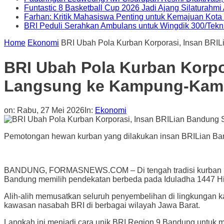
Funtastic 8 Basketball Cup 2026 Jadi Ajang Silaturahm
Farhan: Kritik Mahasiswa Penting untuk Kemajuan Kot
BRI Peduli Serahkan Ambulans untuk Wingdik 300/Tekn
Home
Ekonomi
BRI Ubah Pola Kurban Korporasi, Insan BR
BRI Ubah Pola Kurban Korp
Langsung ke Kampung-Ka
on:
Rabu, 27 Mei 2026
In:
Ekonomi
Pemotongan hewan kurban yang dilakukan insan BRILian Ban
BANDUNG, FORMASNEWS.COM – Di tengah tradisi kurban perus
Bandung memilih pendekatan berbeda pada Iduladha 1447 Hij
Alih-alih memusatkan seluruh penyembelihan di lingkungan k
kawasan nasabah BRI di berbagai wilayah Jawa Barat.
Langkah ini menjadi cara unik BRI Region 9 Bandung untuk 