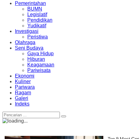
Pemerintahan
BUMN
Legislatif
Pendidikan
Yudikatif
Investigasi
Peristiwa
Olahraga
Seni Budaya
Gaya Hidup
Hiburan
Keagamaan
Pariwisata
Ekonomi
Kuliner
Pariwara
Ragam
Galeri
Indeks