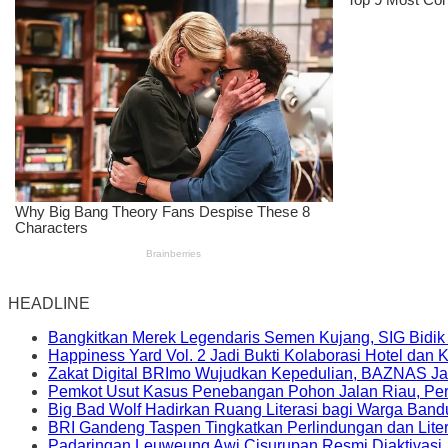
HEADLINE
Bangkitkan Merek Legendaris Semen Kujang, SIG Bidik
Happiness Yard Vol. 2 Jadi Bukti Kolaborasi Hotel dan
Zakat Digital BRImo Wujudkan Kepedulian, BAZNAS Ja
Pemkot Usut Kasus Penebangan Pohon Jalan Riau, Peri
Big Bad Wolf Hadirkan Ruang Literasi bagi Warga Ban
BRI Gandeng Taspen Tingkatkan Perlindungan dan Lite
Padaringan Leuweung Awi Cisurupan Resmi Diaktivasi