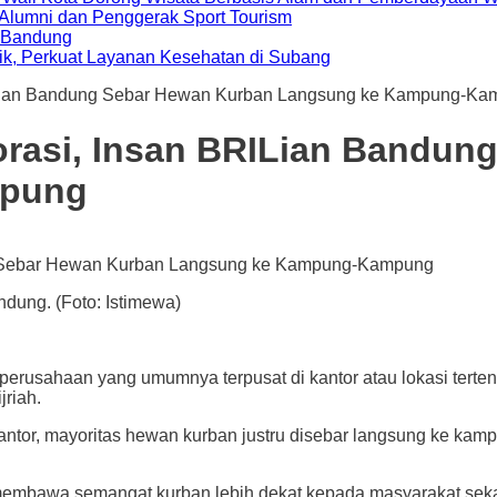
i Alumni dan Penggerak Sport Tourism
a Bandung
ik, Perkuat Layanan Kesehatan di Subang
ILian Bandung Sebar Hewan Kurban Langsung ke Kampung-K
orasi, Insan BRILian Bandun
mpung
dung. (Foto: Istimewa)
ahaan yang umumnya terpusat di kantor atau lokasi tertentu
riah.
antor, mayoritas hewan kurban justru disebar langsung ke kam
membawa semangat kurban lebih dekat kepada masyarakat sekal