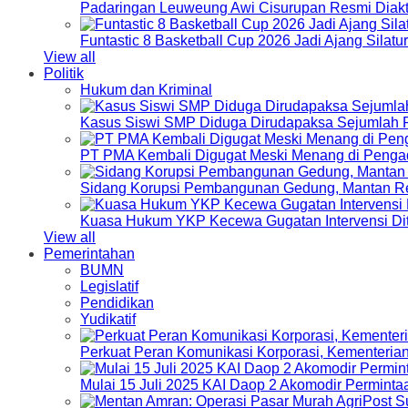
Padaringan Leuweung Awi Cisurupan Resmi Diakt
Funtastic 8 Basketball Cup 2026 Jadi Ajang Silat
View all
Politik
Hukum dan Kriminal
Kasus Siswi SMP Diduga Dirudapaksa Sejumlah P
PT PMA Kembali Digugat Meski Menang di Pengad
Sidang Korupsi Pembangunan Gedung, Mantan Re
Kuasa Hukum YKP Kecewa Gugatan Intervensi Di
View all
Pemerintahan
BUMN
Legislatif
Pendidikan
Yudikatif
Perkuat Peran Komunikasi Korporasi, Kementeri
Mulai 15 Juli 2025 KAI Daop 2 Akomodir Perminta