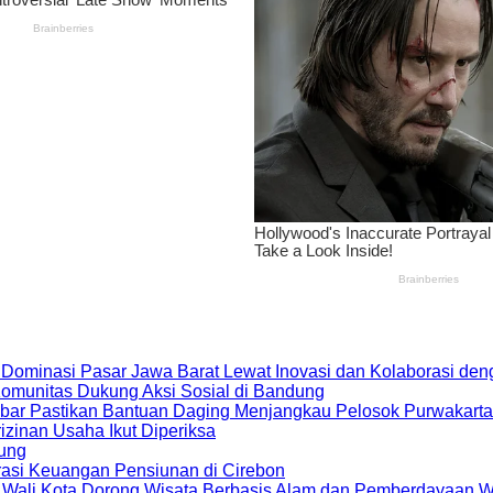
 Dominasi Pasar Jawa Barat Lewat Inovasi dan Kolaborasi d
 Komunitas Dukung Aksi Sosial di Bandung
bar Pastikan Bantuan Daging Menjangkau Pelosok Purwakarta
zinan Usaha Ikut Diperiksa
dung
rasi Keuangan Pensiunan di Cirebon
, Wali Kota Dorong Wisata Berbasis Alam dan Pemberdayaan 