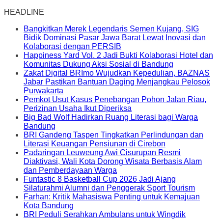
HEADLINE
Bangkitkan Merek Legendaris Semen Kujang, SIG
Bidik Dominasi Pasar Jawa Barat Lewat Inovasi dan
Kolaborasi dengan PERSIB
Happiness Yard Vol. 2 Jadi Bukti Kolaborasi Hotel dan
Komunitas Dukung Aksi Sosial di Bandung
Zakat Digital BRImo Wujudkan Kepedulian, BAZNAS
Jabar Pastikan Bantuan Daging Menjangkau Pelosok
Purwakarta
Pemkot Usut Kasus Penebangan Pohon Jalan Riau,
Perizinan Usaha Ikut Diperiksa
Big Bad Wolf Hadirkan Ruang Literasi bagi Warga
Bandung
BRI Gandeng Taspen Tingkatkan Perlindungan dan
Literasi Keuangan Pensiunan di Cirebon
Padaringan Leuweung Awi Cisurupan Resmi
Diaktivasi, Wali Kota Dorong Wisata Berbasis Alam
dan Pemberdayaan Warga
Funtastic 8 Basketball Cup 2026 Jadi Ajang
Silaturahmi Alumni dan Penggerak Sport Tourism
Farhan: Kritik Mahasiswa Penting untuk Kemajuan
Kota Bandung
BRI Peduli Serahkan Ambulans untuk Wingdik