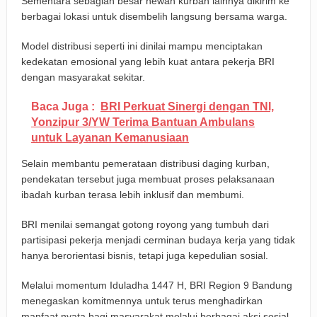
Sementara sebagian besar hewan kurban lainnya dikirim ke
berbagai lokasi untuk disembelih langsung bersama warga.
Model distribusi seperti ini dinilai mampu menciptakan
kedekatan emosional yang lebih kuat antara pekerja BRI
dengan masyarakat sekitar.
Baca Juga :
BRI Perkuat Sinergi dengan TNI,
Yonzipur 3/YW Terima Bantuan Ambulans
untuk Layanan Kemanusiaan
Selain membantu pemerataan distribusi daging kurban,
pendekatan tersebut juga membuat proses pelaksanaan
ibadah kurban terasa lebih inklusif dan membumi.
BRI menilai semangat gotong royong yang tumbuh dari
partisipasi pekerja menjadi cerminan budaya kerja yang tidak
hanya berorientasi bisnis, tetapi juga kepedulian sosial.
Melalui momentum Iduladha 1447 H, BRI Region 9 Bandung
menegaskan komitmennya untuk terus menghadirkan
manfaat nyata bagi masyarakat melalui berbagai aksi sosial