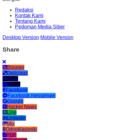
Redaksi
Kontak Kami
Tentang Kami
Pedoman Media Siber
Desktop Version
Mobile Version
Share
Blogger
Delicious
Digg
Email
Facebook
Facebook messenger
Google
Hacker News
Line
LinkedIn
Mix
Odnoklassniki
PDF