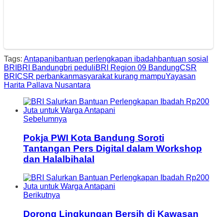
Tags:
Antapani
bantuan perlengkapan ibadah
bantuan sosial
BRI
BRI Bandung
bri peduli
BRI Region 09 Bandung
CSR
BRI
CSR perbankan
masyarakat kurang mampu
Yayasan
Harita Pallava Nusantara
Sebelumnya
Pokja PWI Kota Bandung Soroti
Tantangan Pers Digital dalam Workshop
dan Halalbihalal
Berikutnya
Dorong Lingkungan Bersih di Kawasan