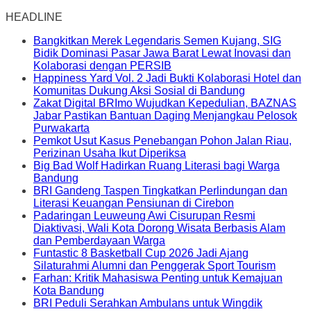
HEADLINE
Bangkitkan Merek Legendaris Semen Kujang, SIG
Bidik Dominasi Pasar Jawa Barat Lewat Inovasi dan
Kolaborasi dengan PERSIB
Happiness Yard Vol. 2 Jadi Bukti Kolaborasi Hotel dan
Komunitas Dukung Aksi Sosial di Bandung
Zakat Digital BRImo Wujudkan Kepedulian, BAZNAS
Jabar Pastikan Bantuan Daging Menjangkau Pelosok
Purwakarta
Pemkot Usut Kasus Penebangan Pohon Jalan Riau,
Perizinan Usaha Ikut Diperiksa
Big Bad Wolf Hadirkan Ruang Literasi bagi Warga
Bandung
BRI Gandeng Taspen Tingkatkan Perlindungan dan
Literasi Keuangan Pensiunan di Cirebon
Padaringan Leuweung Awi Cisurupan Resmi
Diaktivasi, Wali Kota Dorong Wisata Berbasis Alam
dan Pemberdayaan Warga
Funtastic 8 Basketball Cup 2026 Jadi Ajang
Silaturahmi Alumni dan Penggerak Sport Tourism
Farhan: Kritik Mahasiswa Penting untuk Kemajuan
Kota Bandung
BRI Peduli Serahkan Ambulans untuk Wingdik