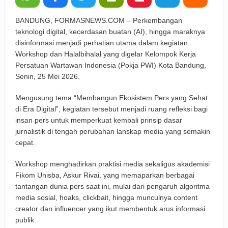
Keuangan Pensiunan di Cirebon
BANDUNG, FORMASNEWS.COM – Perkembangan
Padaringan Leuweung Awi Cisurupan Resmi Diaktivasi, Wali
teknologi digital, kecerdasan buatan (AI), hingga maraknya
disinformasi menjadi perhatian utama dalam kegiatan
Kota Dorong Wisata Berbasis Alam dan Pemberdayaan
Workshop dan Halalbihalal yang digelar Kelompok Kerja
Persatuan Wartawan Indonesia (Pokja PWI) Kota Bandung,
Warga
Senin, 25 Mei 2026.
Funtastic 8 Basketball Cup 2026 Jadi Ajang Silaturahmi
Mengusung tema “Membangun Ekosistem Pers yang Sehat
Alumni dan Penggerak Sport Tourism
di Era Digital”, kegiatan tersebut menjadi ruang refleksi bagi
insan pers untuk memperkuat kembali prinsip dasar
Farhan: Kritik Mahasiswa Penting untuk Kemajuan Kota
jurnalistik di tengah perubahan lanskap media yang semakin
cepat.
Bandung
Workshop menghadirkan praktisi media sekaligus akademisi
BRI Peduli Serahkan Ambulans untuk Wingdik 300/Teknik,
Fikom Unisba, Askur Rivai, yang memaparkan berbagai
Perkuat Layanan Kesehatan di Subang
tantangan dunia pers saat ini, mulai dari pengaruh algoritma
media sosial, hoaks, clickbait, hingga munculnya content
creator dan influencer yang ikut membentuk arus informasi
publik.