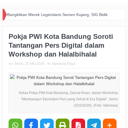
Bangkitkan Merek Legendaris Semen Kujang, SIG Bidik
Dominasi Pasar Jawa Barat Lewat Inovasi dan Kolaborasi
Pokja PWI Kota Bandung Soroti
dengan PERSIB
Tantangan Pers Digital dalam
Happiness Yard Vol. 2 Jadi Bukti Kolaborasi Hotel dan
Workshop dan Halalbihalal
Komunitas Dukung Aksi Sosial di Bandung
on:
Senin, 25 Mei 2026
In:
Bandung Raya
Zakat Digital BRImo Wujudkan Kepedulian, BAZNAS Jabar
Pastikan Bantuan Daging Menjangkau Pelosok Purwakarta
Pemkot Usut Kasus Penebangan Pohon Jalan Riau,
Ketua Pokja PWI Kota Bandung, Zaenal Ihsan, dalam Workshop
“Membangun Ekosistem Pers yang Sehat di Era Digital”, Senin
Perizinan Usaha Ikut Diperiksa
(25/5/2026). (Foto: Istimewa)
Big Bad Wolf Hadirkan Ruang Literasi bagi Warga Bandung
BRI Gandeng Taspen Tingkatkan Perlindungan dan Literasi