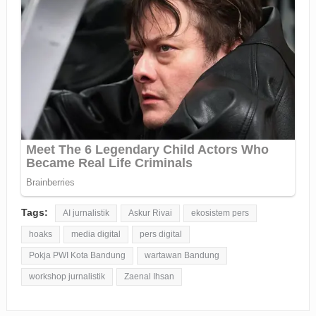
Tags:
AI jurnalistik
Askur Rivai
ekosistem pers
hoaks
media digital
pers digital
Pokja PWI Kota Bandung
wartawan Bandung
workshop jurnalistik
Zaenal Ihsan