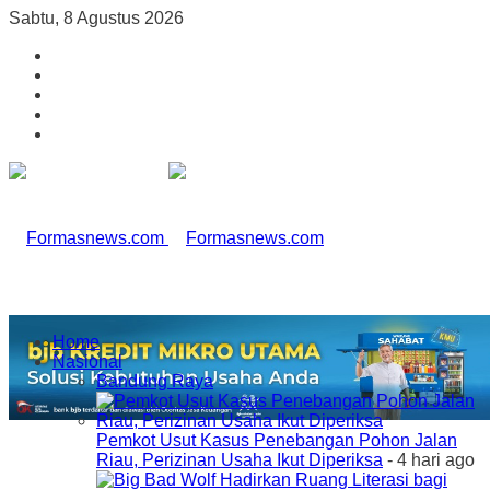
Sabtu, 8 Agustus 2026
Home
Nasional
Bandung Raya
Pemkot Usut Kasus Penebangan Pohon Jalan
Riau, Perizinan Usaha Ikut Diperiksa
- 4 hari ago