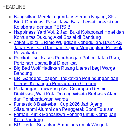
HEADLINE
Bangkitkan Merek Legendaris Semen Kujang, SIG
Bidik Dominasi Pasar Jawa Barat Lewat Inovasi dan
Kolaborasi dengan PERSIB
Happiness Yard Vol. 2 Jadi Bukti Kolaborasi Hotel dan
Komunitas Dukung Aksi Sosial di Bandung
Zakat Digital BRImo Wujudkan Kepedulian, BAZNAS
Jabar Pastikan Bantuan Daging Menjangkau Pelosok
Purwakarta
Pemkot Usut Kasus Penebangan Pohon Jalan Riau,
Perizinan Usaha Ikut Diperiksa
Big Bad Wolf Hadirkan Ruang Literasi bagi Warga
Bandung
BRI Gandeng Taspen Tingkatkan Perlindungan dan
Literasi Keuangan Pensiunan di Cirebon
Padaringan Leuweung Awi Cisurupan Resmi
Diaktivasi, Wali Kota Dorong Wisata Berbasis Alam
dan Pemberdayaan Warga
Funtastic 8 Basketball Cup 2026 Jadi Ajang
Silaturahmi Alumni dan Penggerak Sport Tourism
Farhan: Kritik Mahasiswa Penting untuk Kemajuan
Kota Bandung
BRI Peduli Serahkan Ambulans untuk Wingdik