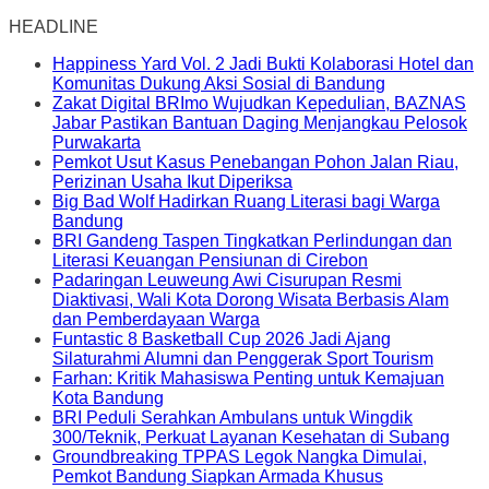
HEADLINE
Happiness Yard Vol. 2 Jadi Bukti Kolaborasi Hotel dan
Komunitas Dukung Aksi Sosial di Bandung
Zakat Digital BRImo Wujudkan Kepedulian, BAZNAS
Jabar Pastikan Bantuan Daging Menjangkau Pelosok
Purwakarta
Pemkot Usut Kasus Penebangan Pohon Jalan Riau,
Perizinan Usaha Ikut Diperiksa
Big Bad Wolf Hadirkan Ruang Literasi bagi Warga
Bandung
BRI Gandeng Taspen Tingkatkan Perlindungan dan
Literasi Keuangan Pensiunan di Cirebon
Padaringan Leuweung Awi Cisurupan Resmi
Diaktivasi, Wali Kota Dorong Wisata Berbasis Alam
dan Pemberdayaan Warga
Funtastic 8 Basketball Cup 2026 Jadi Ajang
Silaturahmi Alumni dan Penggerak Sport Tourism
Farhan: Kritik Mahasiswa Penting untuk Kemajuan
Kota Bandung
BRI Peduli Serahkan Ambulans untuk Wingdik
300/Teknik, Perkuat Layanan Kesehatan di Subang
Groundbreaking TPPAS Legok Nangka Dimulai,
Pemkot Bandung Siapkan Armada Khusus