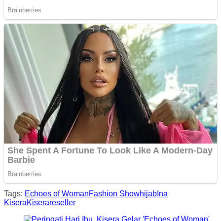
Tags:
Echoes of Woman
Fashion Show
hijab
Ina
Kisera
Kisera
reseller