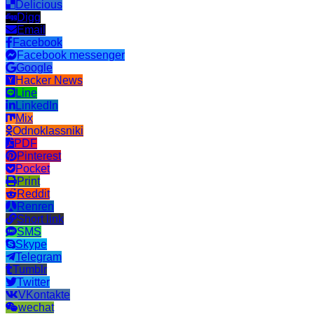
Delicious
Digg
Email
Facebook
Facebook messenger
Google
Hacker News
Line
LinkedIn
Mix
Odnoklassniki
PDF
Pinterest
Pocket
Print
Reddit
Renren
Short link
SMS
Skype
Telegram
Tumblr
Twitter
VKontakte
wechat