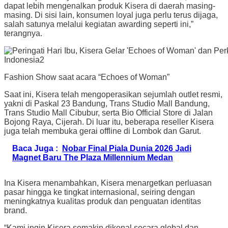
dapat lebih mengenalkan produk Kisera di daerah masing-
masing. Di sisi lain, konsumen loyal juga perlu terus dijaga,
salah satunya melalui kegiatan awarding seperti ini,”
terangnya.
Fashion Show saat acara “Echoes of Woman”
Saat ini, Kisera telah mengoperasikan sejumlah outlet resmi,
yakni di Paskal 23 Bandung, Trans Studio Mall Bandung,
Trans Studio Mall Cibubur, serta Bio Official Store di Jalan
Bojong Raya, Cijerah. Di luar itu, beberapa reseller Kisera
juga telah membuka gerai offline di Lombok dan Garut.
Baca Juga :
Nobar Final Piala Dunia 2026 Jadi
Magnet Baru The Plaza Millennium Medan
Ina Kisera menambahkan, Kisera menargetkan perluasan
pasar hingga ke tingkat internasional, seiring dengan
meningkatnya kualitas produk dan penguatan identitas
brand.
“Kami ingin Kisera semakin dikenal secara global dan