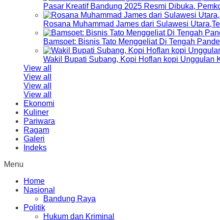
Pasar Kreatif Bandung 2025 Resmi Dibuka, Pemk
Rosana Muhammad James dari Sulawesi Utara,Terp
Bamsoet: Bisnis Tato Menggeliat Di Tengah Pand
Wakil Bupati Subang, Kopi Hoflan kopi Unggulan
View all
View all
View all
View all
Ekonomi
Kuliner
Pariwara
Ragam
Galeri
Indeks
Menu
Home
Nasional
Bandung Raya
Politik
Hukum dan Kriminal