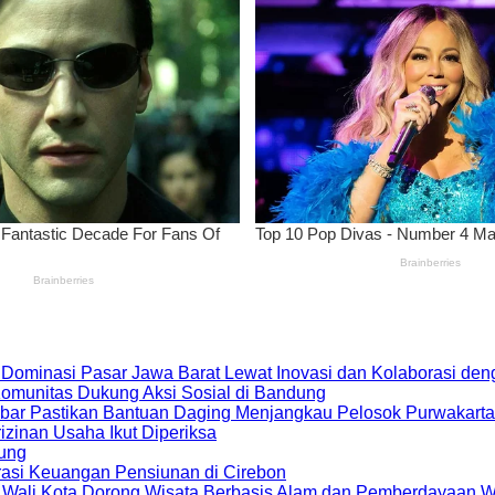
 Dominasi Pasar Jawa Barat Lewat Inovasi dan Kolaborasi d
 Komunitas Dukung Aksi Sosial di Bandung
bar Pastikan Bantuan Daging Menjangkau Pelosok Purwakarta
zinan Usaha Ikut Diperiksa
dung
rasi Keuangan Pensiunan di Cirebon
, Wali Kota Dorong Wisata Berbasis Alam dan Pemberdayaan 