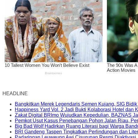
HEADLINE
Bangkitkan Merek Legendaris Semen Kujang, SIG Bidik
Happiness Yard Vol. 2 Jadi Bukti Kolaborasi Hotel dan
Zakat Digital BRImo Wujudkan Kepedulian, BAZNAS Ja
Pemkot Usut Kasus Penebangan Pohon Jalan Riau, Peri
Big Bad Wolf Hadirkan Ruang Literasi bagi Warga Ban
BRI Gandeng Taspen Tingkatkan Perlindungan dan Lite
Padaringan Leuweung Awi Cisurupan Resmi Diaktivasi