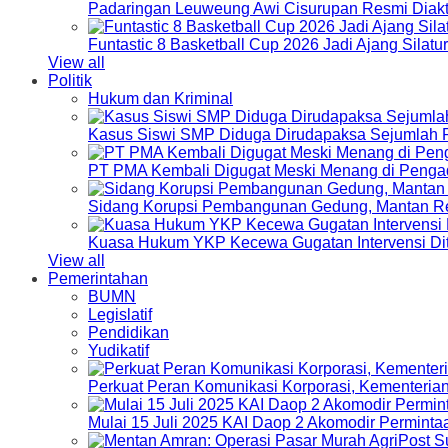
Padaringan Leuweung Awi Cisurupan Resmi Diakt
Funtastic 8 Basketball Cup 2026 Jadi Ajang Silat
View all
Politik
Hukum dan Kriminal
Kasus Siswi SMP Diduga Dirudapaksa Sejumlah P
PT PMA Kembali Digugat Meski Menang di Pengad
Sidang Korupsi Pembangunan Gedung, Mantan Re
Kuasa Hukum YKP Kecewa Gugatan Intervensi Di
View all
Pemerintahan
BUMN
Legislatif
Pendidikan
Yudikatif
Perkuat Peran Komunikasi Korporasi, Kementeri
Mulai 15 Juli 2025 KAI Daop 2 Akomodir Perminta