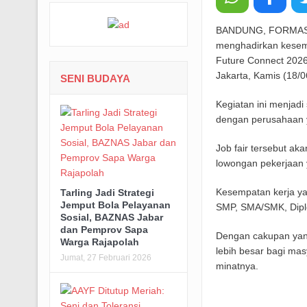
BANDUNG, FORMASNE
menghadirkan kesemp
Future Connect 2026
Jakarta, Kamis (18/0
SENI BUDAYA
Kegiatan ini menjad
dengan perusahaan 
Job fair tersebut ak
lowongan pekerjaan 
Kesempatan kerja yan
Tarling Jadi Strategi
Jemput Bola Pelayanan
SMP, SMA/SMK, Diplo
Sosial, BAZNAS Jabar
dan Pemprov Sapa
Dengan cakupan yang
Warga Rajapolah
lebih besar bagi ma
Jumat, 27 Februari 2026
minatnya.