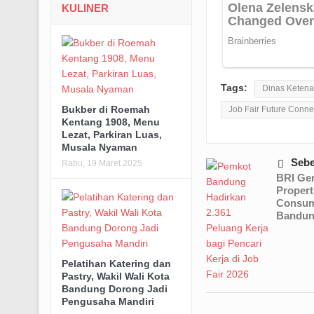
KULINER
Tags:
Dinas Ketena
Bukber di Roemah
Job Fair Future Conne
Kentang 1908, Menu
Lezat, Parkiran Luas,
Musala Nyaman
Seb
Rabu, 19 Maret 2025
BRI Ge
Propert
Consum
Bandu
Pelatihan Katering dan
Pastry, Wakil Wali Kota
Bandung Dorong Jadi
Pengusaha Mandiri