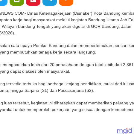
WS.COM- Dinas Ketenagakerjaan (Disnaker) Kota Bandung kembal
atan kerja bagi masyarakat melalui kegiatan Bandung Utama Job Fai
 Wilayah Bandung Tengah yang akan digelar di GOR Bandung, Jalan
6/2026).
i salah satu upaya Pemkot Bandung dalam mempertemukan pencari ker
yang membutuhkan tenaga kerja secara langsung.
an menghadirkan lebih dari 20 perusahaan dengan total lebih dari 2.361
yang dapat diakses oleh masyarakat.
g tersedia terbuka bagi berbagai jenjang pendidikan, mulai dari lulus
ma, hingga Sarjana (S1) dan Pascasarjana (S2).
 luas tersebut, kegiatan ini diharapkan dapat memberikan peluang y
syarakat untuk memperoleh pekerjaan yang sesuai dengan kompetensi