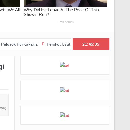
rwakarta
Pemkot Usut Kasus Penebangan Pohon Jalan Riau, Perizi
21:45:36
gi
ewa).