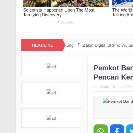
ung Aksi Sosial di Bandung
HEADLINE
Zakat Digital BRImo Wujudkan Kepedu
Pemkot Ban
Pencari Ker
on:
Senin, 15 Juni 2026