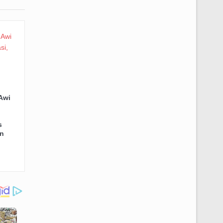
Awi
s
n