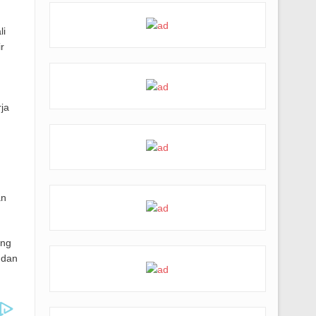
i
r
ja
an
ang
 dan