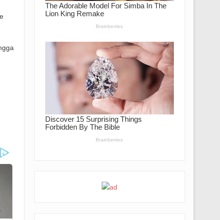
e
ngga