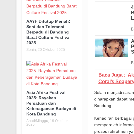
AAYF Ditutup Meriah:
Seni dan Toleransi
Berpadu di Bandung
Barat Culture Festival
2025
Senin, 20 Oktober 2025
Baca Juga :
Ak
Coral’s Soaper
Selain menjadi sara
Asia Afrika Festival
2025: Rayakan
diharapkan dapat mem
Persatuan dan
Bandung.
Keberagaman Budaya di
Kota Bandung
Kehadiran berbagai 
Ahad/Minggu, 19 Oktober
memperoleh informasi
2025
proses rekrutmen yan