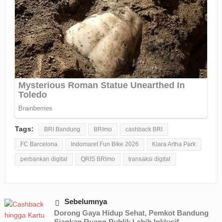
Tags:
BRI Bandung
BRImo
cashback BRI
FC Barcelona
Indomaret Fun Bike 2026
Kiara Artha Park
perbankan digital
QRIS BRImo
transaksi digital
Sebelumnya
Dorong Gaya Hidup Sehat, Pemkot Bandung
Siapkan Ruang Publik Lebih Inklusif