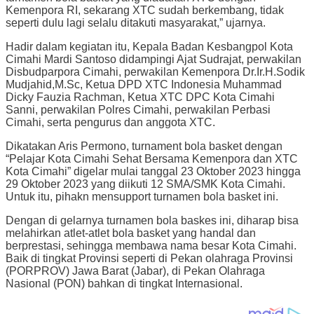
Kemenpora RI, sekarang XTC sudah berkembang, tidak
seperti dulu lagi selalu ditakuti masyarakat,” ujarnya.
Hadir dalam kegiatan itu, Kepala Badan Kesbangpol Kota
Cimahi Mardi Santoso didampingi Ajat Sudrajat, perwakilan
Disbudparpora Cimahi, perwakilan Kemenpora Dr.Ir.H.Sodik
Mudjahid,M.Sc, Ketua DPD XTC Indonesia Muhammad
Dicky Fauzia Rachman, Ketua XTC DPC Kota Cimahi
Sanni, perwakilan Polres Cimahi, perwakilan Perbasi
Cimahi, serta pengurus dan anggota XTC.
Dikatakan Aris Permono, turnament bola basket dengan
“Pelajar Kota Cimahi Sehat Bersama Kemenpora dan XTC
Kota Cimahi” digelar mulai tanggal 23 Oktober 2023 hingga
29 Oktober 2023 yang diikuti 12 SMA/SMK Kota Cimahi.
Untuk itu, pihakn mensupport turnamen bola basket ini.
Dengan di gelarnya turnamen bola baskes ini, diharap bisa
melahirkan atlet-atlet bola basket yang handal dan
berprestasi, sehingga membawa nama besar Kota Cimahi.
Baik di tingkat Provinsi seperti di Pekan olahraga Provinsi
(PORPROV) Jawa Barat (Jabar), di Pekan Olahraga
Nasional (PON) bahkan di tingkat Internasional.