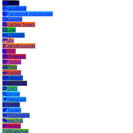
Email
Facebook
Facebook messenger
Google
Hacker News
Line
LinkedIn
Mix
Odnoklassniki
PDF
Pinterest
Pocket
Print
Reddit
Renren
Short link
SMS
Skype
Telegram
Tumblr
Twitter
VKontakte
wechat
Weibo
WhatsApp