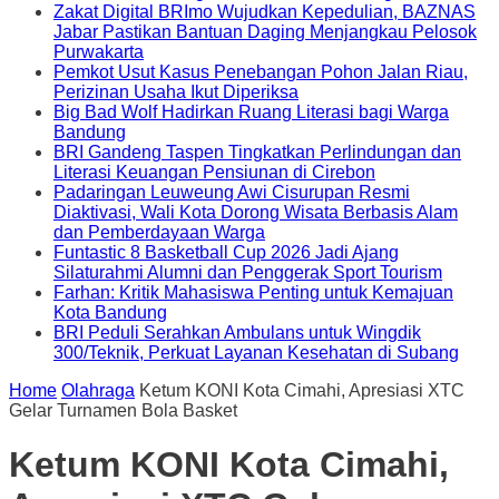
Zakat Digital BRImo Wujudkan Kepedulian, BAZNAS
Jabar Pastikan Bantuan Daging Menjangkau Pelosok
Purwakarta
Pemkot Usut Kasus Penebangan Pohon Jalan Riau,
Perizinan Usaha Ikut Diperiksa
Big Bad Wolf Hadirkan Ruang Literasi bagi Warga
Bandung
BRI Gandeng Taspen Tingkatkan Perlindungan dan
Literasi Keuangan Pensiunan di Cirebon
Padaringan Leuweung Awi Cisurupan Resmi
Diaktivasi, Wali Kota Dorong Wisata Berbasis Alam
dan Pemberdayaan Warga
Funtastic 8 Basketball Cup 2026 Jadi Ajang
Silaturahmi Alumni dan Penggerak Sport Tourism
Farhan: Kritik Mahasiswa Penting untuk Kemajuan
Kota Bandung
BRI Peduli Serahkan Ambulans untuk Wingdik
300/Teknik, Perkuat Layanan Kesehatan di Subang
Home
Olahraga
Ketum KONI Kota Cimahi, Apresiasi XTC
Gelar Turnamen Bola Basket
Ketum KONI Kota Cimahi,