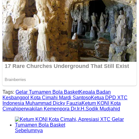
Tags:
Gelar Turnamen Bola Basket
Kepala Badan
Kesbangpol Kota Cimahi Mardi Santoso
Ketua DPD XTC
Indonesia Muhammad Dicky Fauzia
Ketum KONI Kota
Cimahi
perwakilan Kemenpora Dr.Ir.H.Sodik Mudjahid
Sebelumnya