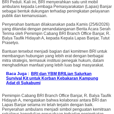
BRI Peduli. Kali ini, BRI menyerahkan satu unit mobil
ambulans kepada Lembaga Pemasyarakatan (Lapas) Banjar
sebagai bentuk dukungan terhadap peningkatan pelayanan
publik dan kemanusiaan.
Penyerahan bantuan dilaksanakan pada Kamis (25/6/2026)
yang ditandai dengan penandatanganan Berita Acara Serah
Terima oleh Pemimpin Cabang BRI Branch Office Banjar, R.
Balya Taufik Hidayah A, kepada Kepala Lapas Banjar, Tutut
Prasetyo.
Bantuan tersebut menjadi bagian dari komitmen BRI untuk
membangun hubungan yang lebih erat dengan berbagai
mitra strategis, termasuk institusi penegak hukum, dalam
menghadirkan manfaat yang lebih luas bagi masyarakat.
Baca Juga :
BRI dan YBM BRILian Salurkan
Survival Kit untuk Korban Kebakaran Kampung
Adat di Sukabumi
Pemimpin Cabang BRI Branch Office Banjar, R. Balya Taufik
Hidayah A, mengatakan bahwa kolaborasi antara BRI dan
Lapas Banjar selama ini telah terjalin dengan baik.
Penyerahan ambulans menjadi simbol penguatan kemitraan
sekaligus kepedulian perusahaan terhadap peningkatan