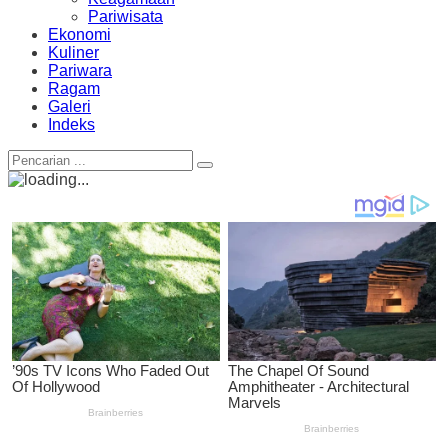
Pariwisata
Ekonomi
Kuliner
Pariwara
Ragam
Galeri
Indeks