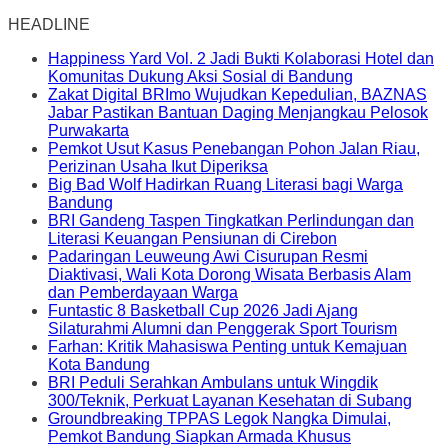
HEADLINE
Happiness Yard Vol. 2 Jadi Bukti Kolaborasi Hotel dan
Komunitas Dukung Aksi Sosial di Bandung
Zakat Digital BRImo Wujudkan Kepedulian, BAZNAS
Jabar Pastikan Bantuan Daging Menjangkau Pelosok
Purwakarta
Pemkot Usut Kasus Penebangan Pohon Jalan Riau,
Perizinan Usaha Ikut Diperiksa
Big Bad Wolf Hadirkan Ruang Literasi bagi Warga
Bandung
BRI Gandeng Taspen Tingkatkan Perlindungan dan
Literasi Keuangan Pensiunan di Cirebon
Padaringan Leuweung Awi Cisurupan Resmi
Diaktivasi, Wali Kota Dorong Wisata Berbasis Alam
dan Pemberdayaan Warga
Funtastic 8 Basketball Cup 2026 Jadi Ajang
Silaturahmi Alumni dan Penggerak Sport Tourism
Farhan: Kritik Mahasiswa Penting untuk Kemajuan
Kota Bandung
BRI Peduli Serahkan Ambulans untuk Wingdik
300/Teknik, Perkuat Layanan Kesehatan di Subang
Groundbreaking TPPAS Legok Nangka Dimulai,
Pemkot Bandung Siapkan Armada Khusus