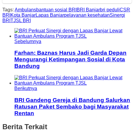
Tags:
Ambulans
bantuan sosial BRI
BRI Banjar
bri peduli
CSR
BRI
Kota Banjar
Lapas Banjar
pelayanan kesehatan
Sinergi
BRI
TJSL BRI
Sebelumnya
Farhan: Baznas Harus Jadi Garda Depan
Mengurangi Ketimpangan Sosial di Kota
Bandung
Berikutnya
BRI Gandeng Gereja di Bandung Salurkan
Ratusan Paket Sembako bagi Masyarakat
Rentan
Berita Terkait