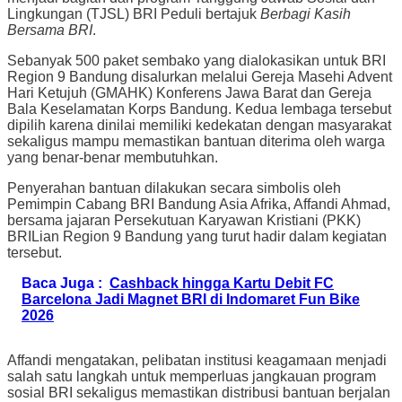
Lingkungan (TJSL) BRI Peduli bertajuk
Berbagi Kasih
Bersama BRI
.
Sebanyak 500 paket sembako yang dialokasikan untuk BRI
Region 9 Bandung disalurkan melalui Gereja Masehi Advent
Hari Ketujuh (GMAHK) Konferens Jawa Barat dan Gereja
Bala Keselamatan Korps Bandung. Kedua lembaga tersebut
dipilih karena dinilai memiliki kedekatan dengan masyarakat
sekaligus mampu memastikan bantuan diterima oleh warga
yang benar-benar membutuhkan.
Penyerahan bantuan dilakukan secara simbolis oleh
Pemimpin Cabang BRI Bandung Asia Afrika, Affandi Ahmad,
bersama jajaran Persekutuan Karyawan Kristiani (PKK)
BRILian Region 9 Bandung yang turut hadir dalam kegiatan
tersebut.
Baca Juga :
Cashback hingga Kartu Debit FC
Barcelona Jadi Magnet BRI di Indomaret Fun Bike
2026
Affandi mengatakan, pelibatan institusi keagamaan menjadi
salah satu langkah untuk memperluas jangkauan program
sosial BRI sekaligus memastikan distribusi bantuan berjalan