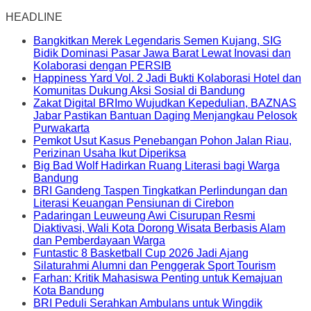
HEADLINE
Bangkitkan Merek Legendaris Semen Kujang, SIG
Bidik Dominasi Pasar Jawa Barat Lewat Inovasi dan
Kolaborasi dengan PERSIB
Happiness Yard Vol. 2 Jadi Bukti Kolaborasi Hotel dan
Komunitas Dukung Aksi Sosial di Bandung
Zakat Digital BRImo Wujudkan Kepedulian, BAZNAS
Jabar Pastikan Bantuan Daging Menjangkau Pelosok
Purwakarta
Pemkot Usut Kasus Penebangan Pohon Jalan Riau,
Perizinan Usaha Ikut Diperiksa
Big Bad Wolf Hadirkan Ruang Literasi bagi Warga
Bandung
BRI Gandeng Taspen Tingkatkan Perlindungan dan
Literasi Keuangan Pensiunan di Cirebon
Padaringan Leuweung Awi Cisurupan Resmi
Diaktivasi, Wali Kota Dorong Wisata Berbasis Alam
dan Pemberdayaan Warga
Funtastic 8 Basketball Cup 2026 Jadi Ajang
Silaturahmi Alumni dan Penggerak Sport Tourism
Farhan: Kritik Mahasiswa Penting untuk Kemajuan
Kota Bandung
BRI Peduli Serahkan Ambulans untuk Wingdik