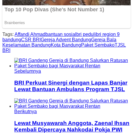
Tags:
Affandi Ahmad
bantuan sosial
bri peduli
bri region 9
bandung
CSR BRI
Gereja Advent Bandung
Gereja Bala
Keselamatan Bandung
Kota Bandung
Paket Sembako
TJSL
BRI
Sebelumnya
BRI Perkuat Sinergi dengan Lapas Banjar
Lewat Bantuan Ambulans Program TJSL
Berikutnya
Lewat Musyawarah Anggota, Zaenal Ihsan
Kembali Dipercaya Nahkodai Pokja PWI