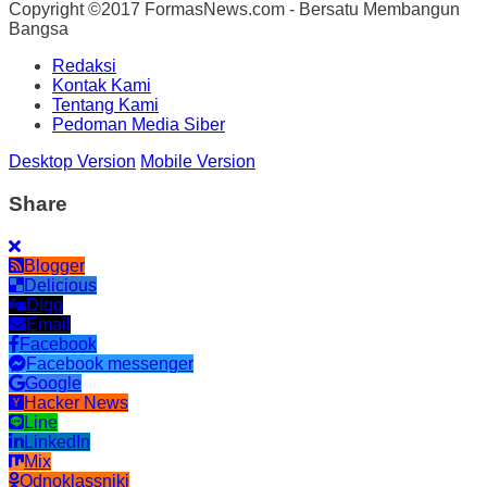
Copyright ©2017 FormasNews.com - Bersatu Membangun
Bangsa
Redaksi
Kontak Kami
Tentang Kami
Pedoman Media Siber
Desktop Version
Mobile Version
Share
Blogger
Delicious
Digg
Email
Facebook
Facebook messenger
Google
Hacker News
Line
LinkedIn
Mix
Odnoklassniki