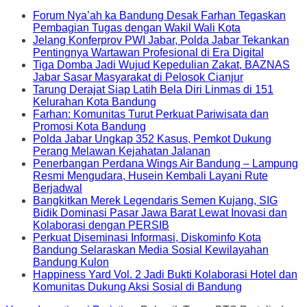
Forum Nya’ah ka Bandung Desak Farhan Tegaskan
Pembagian Tugas dengan Wakil Wali Kota
Jelang Konferprov PWI Jabar, Polda Jabar Tekankan
Pentingnya Wartawan Profesional di Era Digital
Tiga Domba Jadi Wujud Kepedulian Zakat, BAZNAS
Jabar Sasar Masyarakat di Pelosok Cianjur
Tarung Derajat Siap Latih Bela Diri Linmas di 151
Kelurahan Kota Bandung
Farhan: Komunitas Turut Perkuat Pariwisata dan
Promosi Kota Bandung
Polda Jabar Ungkap 352 Kasus, Pemkot Dukung
Perang Melawan Kejahatan Jalanan
Penerbangan Perdana Wings Air Bandung – Lampung
Resmi Mengudara, Husein Kembali Layani Rute
Berjadwal
Bangkitkan Merek Legendaris Semen Kujang, SIG
Bidik Dominasi Pasar Jawa Barat Lewat Inovasi dan
Kolaborasi dengan PERSIB
Perkuat Diseminasi Informasi, Diskominfo Kota
Bandung Selaraskan Media Sosial Kewilayahan
Bandung Kulon
Happiness Yard Vol. 2 Jadi Bukti Kolaborasi Hotel dan
Komunitas Dukung Aksi Sosial di Bandung