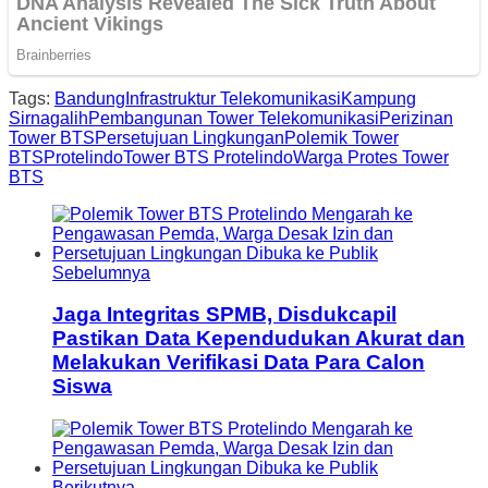
Tags:
Bandung
Infrastruktur Telekomunikasi
Kampung
Sirnagalih
Pembangunan Tower Telekomunikasi
Perizinan
Tower BTS
Persetujuan Lingkungan
Polemik Tower
BTS
Protelindo
Tower BTS Protelindo
Warga Protes Tower
BTS
Sebelumnya
Jaga Integritas SPMB, Disdukcapil
Pastikan Data Kependudukan Akurat dan
Melakukan Verifikasi Data Para Calon
Siswa
Berikutnya