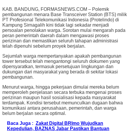
KAB. BANDUNG, FORMASNEWS.COM – Polemik
pembangunan menara Base Transceiver Station (BTS) milik
PT Profesional Telekomunikasi Indonesia (Protelindo) di
Kampung Sirnagalih kini tidak lagi sekadar menjadi
persoalan penolakan warga. Sorotan mulai mengarah pada
peran pemerintah daerah dalam mengawasi proses
perizinan dan memastikan seluruh tahapan administrasi
telah dipenuhi sebelum proyek berjalan.
Sejumlah warga mempertanyakan apakah pembangunan
tower tersebut telah mengantongi seluruh dokumen yang
dipersyaratkan, termasuk persetujuan lingkungan dan
dukungan dari masyarakat yang berada di sekitar lokasi
pembangunan.
Menurut warga, hingga pekerjaan dimulai mereka belum
memperoleh penjelasan secara terbuka mengenai proses
perizinan maupun hasil sosialisasi kepada masyarakat
terdampak. Kondisi tersebut memunculkan dugaan bahwa
komunikasi antara perusahaan, pemerintah, dan warga
belum berjalan secara optimal.
Baca Juga :
Zakat Digital BRImo Wujudkan
Kepedulian, BAZNAS Jabar Pastikan Bantuan