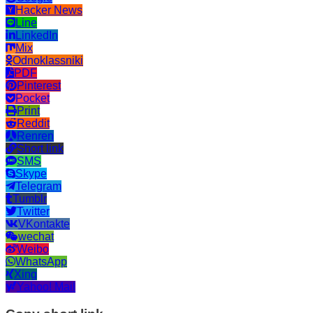
Hacker News
Line
LinkedIn
Mix
Odnoklassniki
PDF
Pinterest
Pocket
Print
Reddit
Renren
Short link
SMS
Skype
Telegram
Tumblr
Twitter
VKontakte
wechat
Weibo
WhatsApp
Xing
Yahoo! Mail