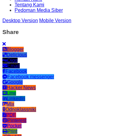
Tentang Kami
Pedoman Media Siber
Desktop Version
Mobile Version
Share
Blogger
Delicious
Digg
Email
Facebook
Facebook messenger
Google
Hacker News
Line
LinkedIn
Mix
Odnoklassniki
PDF
Pinterest
Pocket
Print