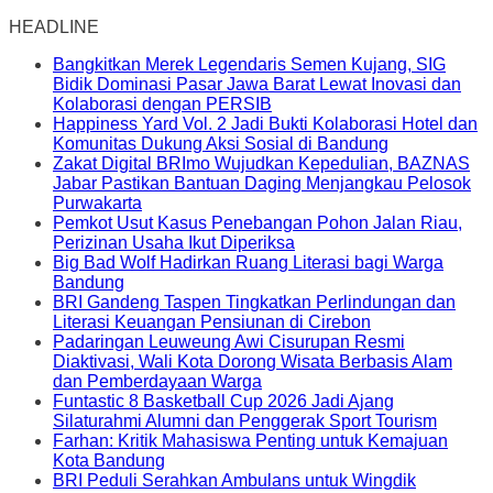
HEADLINE
Bangkitkan Merek Legendaris Semen Kujang, SIG
Bidik Dominasi Pasar Jawa Barat Lewat Inovasi dan
Kolaborasi dengan PERSIB
Happiness Yard Vol. 2 Jadi Bukti Kolaborasi Hotel dan
Komunitas Dukung Aksi Sosial di Bandung
Zakat Digital BRImo Wujudkan Kepedulian, BAZNAS
Jabar Pastikan Bantuan Daging Menjangkau Pelosok
Purwakarta
Pemkot Usut Kasus Penebangan Pohon Jalan Riau,
Perizinan Usaha Ikut Diperiksa
Big Bad Wolf Hadirkan Ruang Literasi bagi Warga
Bandung
BRI Gandeng Taspen Tingkatkan Perlindungan dan
Literasi Keuangan Pensiunan di Cirebon
Padaringan Leuweung Awi Cisurupan Resmi
Diaktivasi, Wali Kota Dorong Wisata Berbasis Alam
dan Pemberdayaan Warga
Funtastic 8 Basketball Cup 2026 Jadi Ajang
Silaturahmi Alumni dan Penggerak Sport Tourism
Farhan: Kritik Mahasiswa Penting untuk Kemajuan
Kota Bandung
BRI Peduli Serahkan Ambulans untuk Wingdik