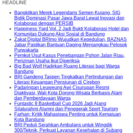
HEADLINE
Bangkitkan Merek Legendaris Semen Kujang, SIG
Bidik Dominasi Pasar Jawa Barat Lewat Inovasi dan
Kolaborasi dengan PERSIB
Happiness Yard Vol. 2 Jadi Bukti Kolaborasi Hotel dan
Komunitas Dukung Aksi Sosial di Bandung
Zakat Digital BRImo Wujudkan Kepedulian, BAZNAS
Jabar Pastikan Bantuan Daging Menjangkau Pelosok
Purwakarta
Pemkot Usut Kasus Penebangan Pohon Jalan Riau,
Perizinan Usaha Ikut Diperiksa
Big Bad Wolf Hadirkan Ruang Literasi bagi Warga
Bandung
BRI Gandeng Taspen Tingkatkan Perlindungan dan
Literasi Keuangan Pensiunan di Cirebon
Padaringan Leuweung Awi Cisurupan Resmi
Diaktivasi, Wali Kota Dorong Wisata Berbasis Alam
dan Pemberdayaan Warga
Funtastic 8 Basketball Cup 2026 Jadi Ajang
Silaturahmi Alumni dan Penggerak Sport Tourism
Farhan: Kritik Mahasiswa Penting untuk Kemajuan
Kota Bandung
BRI Peduli Serahkan Ambulans untuk Wingdik
300/Teknik, Perkuat Layanan Kesehatan di Subang