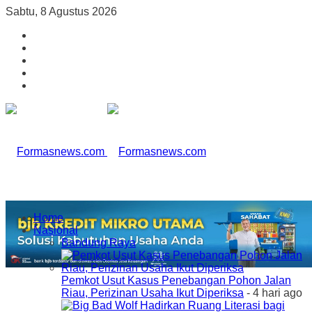
Sabtu, 8 Agustus 2026
Home
Nasional
Bandung Raya
Pemkot Usut Kasus Penebangan Pohon Jalan
Riau, Perizinan Usaha Ikut Diperiksa
- 4 hari ago