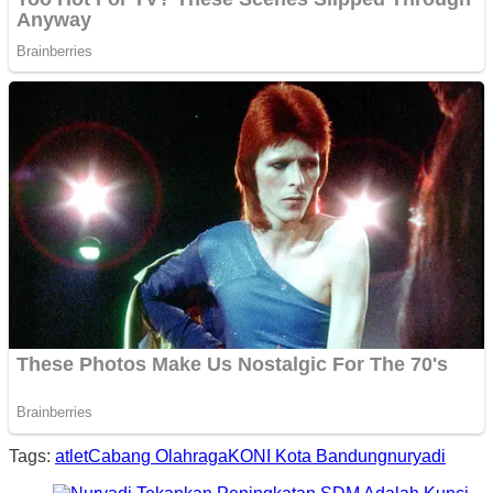
Tags:
atlet
Cabang Olahraga
KONI Kota Bandung
nuryadi