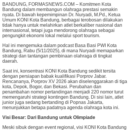
BANDUNG, FORMASNEWS.COM – Komitmen Kota
Bandung dalam membangun olahraga prestasi semakin
nyata. Di bawah kepemimpinan Dr. Nuryadi, M.Pd., Ketua
Umum KONI Kota Bandung, berbagai terobosan dilakukan
tidak hanya untuk melahirkan atlet berkaliber nasional dan
internasional, tetapi juga mendorong olahraga sebagai
pengungkit ekonomi lokal melalui sport tourism.
Hal ini mengemuka dalam podcast Basa Basi PWI Kota
Bandung, Rabu (5/11/2025), di mana Nuryadi memaparkan
strategi dan tantangan pembinaan olahraga di tingkat
daerah.
Saat ini, konsentrasi KONI Kota Bandung sedikit tersita
dengan persiapan babak kualifikasi Porprov Jabar.
Rencananya, Porprov XV 2026 akan diselenggarakan di tiga
kota, Depok, Bogor, dan Bekasi. Perubahan dan
penambahan nomor pertandingan menjadi 220 nomor turut
memengaruhi strategi kontingen Bandung. Di sisi lain, atlet
junior juga sedang bertanding di Popnas Jakarta,
menunjukkan betapa padatnya agenda olahraga kota ini.
Visi Besar: Dari Bandung untuk Olimpiade
Meski sibuk dengan event regional, visi KONI Kota Bandung