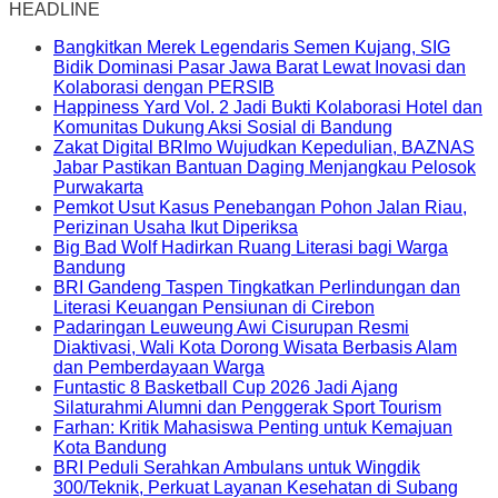
HEADLINE
Bangkitkan Merek Legendaris Semen Kujang, SIG
Bidik Dominasi Pasar Jawa Barat Lewat Inovasi dan
Kolaborasi dengan PERSIB
Happiness Yard Vol. 2 Jadi Bukti Kolaborasi Hotel dan
Komunitas Dukung Aksi Sosial di Bandung
Zakat Digital BRImo Wujudkan Kepedulian, BAZNAS
Jabar Pastikan Bantuan Daging Menjangkau Pelosok
Purwakarta
Pemkot Usut Kasus Penebangan Pohon Jalan Riau,
Perizinan Usaha Ikut Diperiksa
Big Bad Wolf Hadirkan Ruang Literasi bagi Warga
Bandung
BRI Gandeng Taspen Tingkatkan Perlindungan dan
Literasi Keuangan Pensiunan di Cirebon
Padaringan Leuweung Awi Cisurupan Resmi
Diaktivasi, Wali Kota Dorong Wisata Berbasis Alam
dan Pemberdayaan Warga
Funtastic 8 Basketball Cup 2026 Jadi Ajang
Silaturahmi Alumni dan Penggerak Sport Tourism
Farhan: Kritik Mahasiswa Penting untuk Kemajuan
Kota Bandung
BRI Peduli Serahkan Ambulans untuk Wingdik
300/Teknik, Perkuat Layanan Kesehatan di Subang