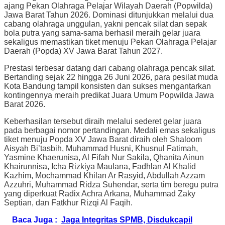
ajang Pekan Olahraga Pelajar Wilayah Daerah (Popwilda)
Jawa Barat Tahun 2026. Dominasi ditunjukkan melalui dua
cabang olahraga unggulan, yakni pencak silat dan sepak
bola putra yang sama-sama berhasil meraih gelar juara
sekaligus memastikan tiket menuju Pekan Olahraga Pelajar
Daerah (Popda) XV Jawa Barat Tahun 2027.
Prestasi terbesar datang dari cabang olahraga pencak silat.
Bertanding sejak 22 hingga 26 Juni 2026, para pesilat muda
Kota Bandung tampil konsisten dan sukses mengantarkan
kontingennya meraih predikat Juara Umum Popwilda Jawa
Barat 2026.
Keberhasilan tersebut diraih melalui sederet gelar juara
pada berbagai nomor pertandingan. Medali emas sekaligus
tiket menuju Popda XV Jawa Barat diraih oleh Shaloom
Aisyah Bi’tasbih, Muhammad Husni, Khusnul Fatimah,
Yasmine Khaerunisa, Al Fifah Nur Sakila, Qhanita Ainun
Khairunnisa, Icha Rizkiya Maulana, Fadhlan Al Khalid
Kazhim, Mochammad Khilan Ar Rasyid, Abdullah Azzam
Azzuhri, Muhammad Ridza Suhendar, serta tim beregu putra
yang diperkuat Radix Achra Arkana, Muhammad Zaky
Septian, dan Fatkhur Rizqi Al Faqih.
Baca Juga :
Jaga Integritas SPMB, Disdukcapil