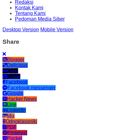
Redaksi
Kontak Kami
Tentang Kami
Pedoman Media Siber
Desktop Version
Mobile Version
Share
Blogger
Delicious
Digg
Email
Facebook
Facebook messenger
Google
Hacker News
Line
LinkedIn
Mix
Odnoklassniki
PDF
Pinterest
Pocket