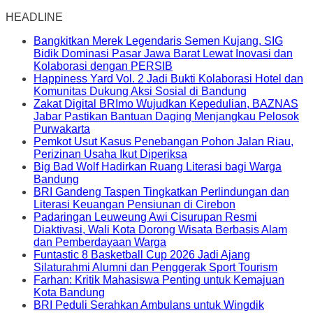
HEADLINE
Bangkitkan Merek Legendaris Semen Kujang, SIG
Bidik Dominasi Pasar Jawa Barat Lewat Inovasi dan
Kolaborasi dengan PERSIB
Happiness Yard Vol. 2 Jadi Bukti Kolaborasi Hotel dan
Komunitas Dukung Aksi Sosial di Bandung
Zakat Digital BRImo Wujudkan Kepedulian, BAZNAS
Jabar Pastikan Bantuan Daging Menjangkau Pelosok
Purwakarta
Pemkot Usut Kasus Penebangan Pohon Jalan Riau,
Perizinan Usaha Ikut Diperiksa
Big Bad Wolf Hadirkan Ruang Literasi bagi Warga
Bandung
BRI Gandeng Taspen Tingkatkan Perlindungan dan
Literasi Keuangan Pensiunan di Cirebon
Padaringan Leuweung Awi Cisurupan Resmi
Diaktivasi, Wali Kota Dorong Wisata Berbasis Alam
dan Pemberdayaan Warga
Funtastic 8 Basketball Cup 2026 Jadi Ajang
Silaturahmi Alumni dan Penggerak Sport Tourism
Farhan: Kritik Mahasiswa Penting untuk Kemajuan
Kota Bandung
BRI Peduli Serahkan Ambulans untuk Wingdik