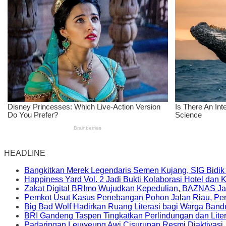
HEADLINE
Bangkitkan Merek Legendaris Semen Kujang, SIG Bidik
Happiness Yard Vol. 2 Jadi Bukti Kolaborasi Hotel dan
Zakat Digital BRImo Wujudkan Kepedulian, BAZNAS Ja
Pemkot Usut Kasus Penebangan Pohon Jalan Riau, Peri
Big Bad Wolf Hadirkan Ruang Literasi bagi Warga Ban
BRI Gandeng Taspen Tingkatkan Perlindungan dan Lite
Padaringan Leuweung Awi Cisurupan Resmi Diaktivasi