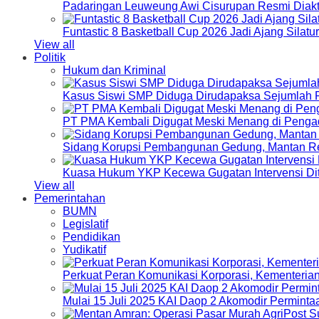
Padaringan Leuweung Awi Cisurupan Resmi Diakt
Funtastic 8 Basketball Cup 2026 Jadi Ajang Silat
View all
Politik
Hukum dan Kriminal
Kasus Siswi SMP Diduga Dirudapaksa Sejumlah P
PT PMA Kembali Digugat Meski Menang di Pengad
Sidang Korupsi Pembangunan Gedung, Mantan Re
Kuasa Hukum YKP Kecewa Gugatan Intervensi Di
View all
Pemerintahan
BUMN
Legislatif
Pendidikan
Yudikatif
Perkuat Peran Komunikasi Korporasi, Kementeri
Mulai 15 Juli 2025 KAI Daop 2 Akomodir Perminta