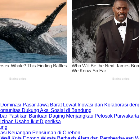
 Dominasi Pasar Jawa Barat Lewat Inovasi dan Kolaborasi d
 Komunitas Dukung Aksi Sosial di Bandung
bar Pastikan Bantuan Daging Menjangkau Pelosok Purwakarta
zinan Usaha Ikut Diperiksa
dung
rasi Keuangan Pensiunan di Cirebon
, Wali Kota Dorong Wisata Berbasis Alam dan Pemberdayaan 