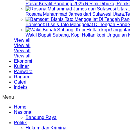
Pasar Kreatif Bandung 2025 Resmi Dibuka, Pemk
Rosana Muhammad James dari Sulawesi Utara,Terp
Bamsoet: Bisnis Tato Menggeliat Di Tengah Pand
Wakil Bupati Subang, Kopi Hoflan kopi Unggulan
View all
View all
View all
View all
Ekonomi
Kuliner
Pariwara
Ragam
Galeri
Indeks
Menu
Home
Nasional
Bandung Raya
Politik
Hukum dan Kriminal