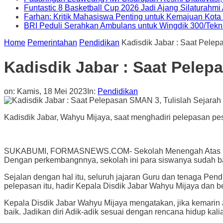
Funtastic 8 Basketball Cup 2026 Jadi Ajang Silaturahm
Farhan: Kritik Mahasiswa Penting untuk Kemajuan Kot
BRI Peduli Serahkan Ambulans untuk Wingdik 300/Tekn
Home
Pemerintahan
Pendidikan
Kadisdik Jabar : Saat Pele
Kadisdik Jabar : Saat Pelep
on:
Kamis, 18 Mei 2023
In:
Pendidikan
Kadisdik Jabar, Wahyu Mijaya, saat menghadiri pelepasan pes
SUKABUMI, FORMASNEWS.COM- Sekolah Menengah Atas (SMA) N
Dengan perkembangnnya, sekolah ini para siswanya sudah ba
Sejalan dengan hal itu, seluruh jajaran Guru dan tenaga Pe
pelepasan itu, hadir Kepala Disdik Jabar Wahyu Mijaya dan b
Kepala Disdik Jabar Wahyu Mijaya mengatakan, jika kemarin a
baik. Jadikan diri Adik-adik sesuai dengan rencana hidup ka