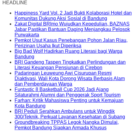
HEADLINE
Happiness Yard Vol. 2 Jadi Bukti Kolaborasi Hotel dan
Komunitas Dukung Aksi Sosial di Bandung
Zakat Digital BRImo Wujudkan Kepedulian, BAZNAS
Jabar Pastikan Bantuan Daging Menjangkau Pelosok
Purwakarta
Pemkot Usut Kasus Penebangan Pohon Jalan Riau,
Perizinan Usaha Ikut Diperiksa
Big Bad Wolf Hadirkan Ruang Literasi bagi Warga
Bandung
BRI Gandeng Taspen Tingkatkan Perlindungan dan
Literasi Keuangan Pensiunan di Cirebon
Padaringan Leuweung Awi Cisurupan Resmi
Diaktivasi, Wali Kota Dorong Wisata Berbasis Alam
dan Pemberdayaan Warga
Funtastic 8 Basketball Cup 2026 Jadi Ajang
Silaturahmi Alumni dan Penggerak Sport Tourism
Farhan: Kritik Mahasiswa Penting untuk Kemajuan
Kota Bandung
BRI Peduli Serahkan Ambulans untuk Wingdik
300/Teknik, Perkuat Layanan Kesehatan di Subang
Groundbreaking TPPAS Legok Nangka Dimulai,
Pemkot Bandung Siapkan Armada Khusus