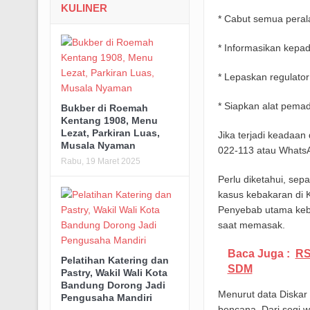
KULINER
* Cabut semua perala
* Informasikan kepa
* Lepaskan regulator
* Siapkan alat pema
Bukber di Roemah
Kentang 1908, Menu
Lezat, Parkiran Luas,
Jika terjadi keadaa
Musala Nyaman
022-113 atau WhatsA
Rabu, 19 Maret 2025
Perlu diketahui, sep
kasus kebakaran di 
Penyebab utama keba
saat memasak.
Baca Juga :
RS
Pelatihan Katering dan
SDM
Pastry, Wakil Wali Kota
Bandung Dorong Jadi
Menurut data Diskar 
Pengusaha Mandiri
bencana. Dari segi w