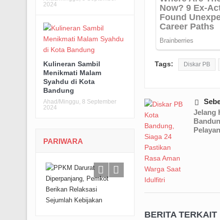
2024
Tags:
Kulineran Sambil
Diskar PB
Menikmati Malam
Syahdu di Kota
Bandung
Seb
Ahad/Minggu, 8 September
2024
Jelang 
Bandun
Pelayan
PARIWARA
BERITA TERKAIT