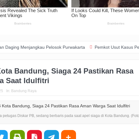
enjangkau Pelosok Purwakarta
Pemkot Usut Kasus Penebangan Poh
Kota Bandung, Siaga 24 Pastikan Rasa
Saat Idulfitri
25
In:
Bandung Raya
a petugas Diskar PB, sedang berbaris pada saat apel siaga di Kota Bandung. (Foto: