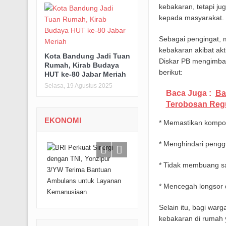
kebakaran, tetapi ju
kepada masyarakat.
Sebagai pengingat, m
kebakaran akibat akt
Kota Bandung Jadi Tuan
Diskar PB mengimba
Rumah, Kirab Budaya
berikut:
HUT ke-80 Jabar Meriah
Selasa, 19 Agustus 2025
Baca Juga :
Ba
Terobosan Reg
EKONOMI
* Memastikan kompo
* Menghindari penggu
* Tidak membuang s
* Mencegah longsor
Selain itu, bagi wa
kebakaran di rumah y