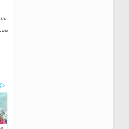
ran.
ncana