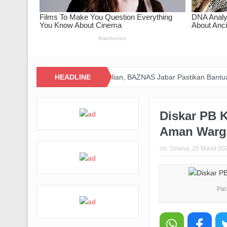
RImo Wujudkan Kepedulian, BAZNAS Jabar Pastikan Bantuan Daging M
HEADLINE
Diskar PB 
Aman Warga 
on:
Selasa, 25 Maret 20
Par