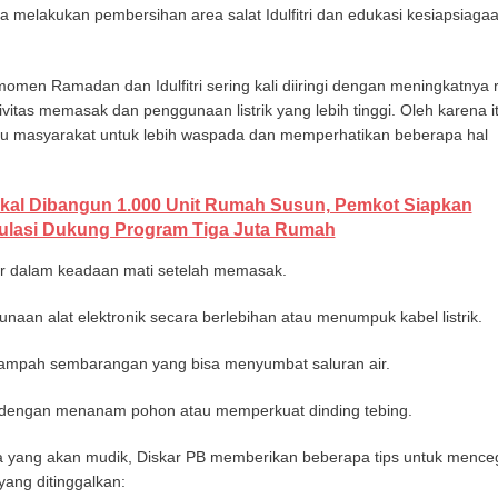
ga melakukan pembersihan area salat Idulfitri dan edukasi kesiapsiaga
omen Ramadan dan Idulfitri sering kali diiringi dengan meningkatnya r
ivitas memasak dan penggunaan listrik yang lebih tinggi. Oleh karena it
u masyarakat untuk lebih waspada dan memperhatikan beberapa hal
kal Dibangun 1.000 Unit Rumah Susun, Pemkot Siapkan
ulasi Dukung Program Tiga Juta Rumah
r dalam keadaan mati setelah memasak.
naan alat elektronik secara berlebihan atau menumpuk kabel listrik.
ampah sembarangan yang bisa menyumbat saluran air.
 dengan menanam pohon atau memperkuat dinding tebing.
rga yang akan mudik, Diskar PB memberikan beberapa tips untuk menc
ang ditinggalkan: