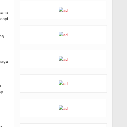
cana
dapi
 PB
iaga
a
ap
g,