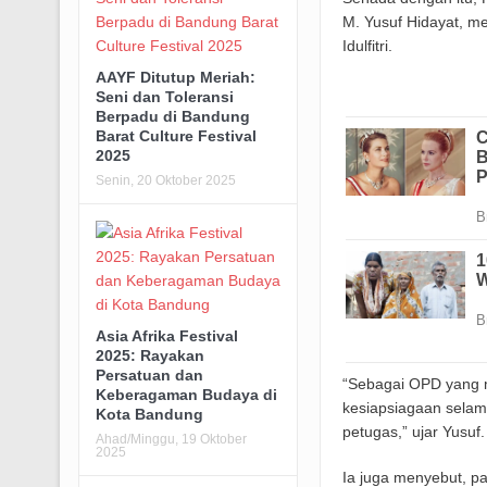
M. Yusuf Hidayat, me
Idulfitri.
AAYF Ditutup Meriah:
Seni dan Toleransi
Berpadu di Bandung
Barat Culture Festival
2025
Senin, 20 Oktober 2025
Asia Afrika Festival
2025: Rayakan
Persatuan dan
“Sebagai OPD yang 
Keberagaman Budaya di
kesiapsiagaan selam
Kota Bandung
petugas,” ujar Yusuf.
Ahad/Minggu, 19 Oktober
2025
Ia juga menyebut, pa