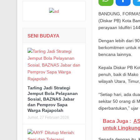
BANDUNG, FORMASN
(Diskar PB) Kota B
perayaan Idulfitri 14
SENI BUDAYA
Dengan lebih dari 90 
berkomitmen untuk m
bencana lainnya.
Kepala Diskar PB K
penuh, baik di Mako
wilayah Utara, Timur,
Tarling Jadi Strategi
Jemput Bola Pelayanan
“Setiap hari, ada du
Sosial, BAZNAS Jabar
sekitar 50 orang di 
dan Pemprov Sapa
diperbantukan,” ujar
Warga Rajapolah
Jumat, 27 Februari 2026
Baca Juga :
AS
untuk Lingkung
Senada dengan itu,