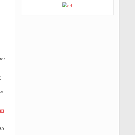
mor
0
or
an
an