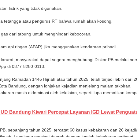
tan listrik yang tidak digunakan.
da tetangga atau pengurus RT bahwa rumah akan kosong.
 gas dari tabung untuk menghindari kebocoran.
dam api ringan (APAR) jika menggunakan kendaraan pribadi.
n darurat, masyarakat dapat segera menghubungi Diskar PB melalui no
pp di 0877-8280-0113.
anjang Ramadan 1446 Hijriah atau tahun 2025, telah terjadi lebih dari 2
Kota Bandung, dengan lonjakan kejadian menjelang malam takbiran.
karan masih didominasi oleh kelalaian, seperti lupa mematikan komp
UD Bandung Kiwari Percepat Layanan IGD Lewat Penguat
PB, sepanjang tahun 2025, tercatat 60 kasus kebakaran dan 26 kejadi
ilayah, Lengkong menjadi daerah dengan jumlah kebakaran tertinggi,