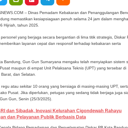
EWS.COM – Dinas Pemadam Kebakaran dan Penanggulangan Ben
andung memastikan kesiapsiagaan penuh selama 24 jam dalam mengha
46 Hijriah, tahun 2025.
personel yang berjaga secara bergantian di lima titik strategis, Diskar
emberikan layanan cepat dan responsif terhadap kebakaran serta
ota Bandung, Gun Gun Sumaryana mengaku telah menyiapkan sistem s
 Pusat maupun di empat Unit Pelaksana Teknis (UPT) yang tersebar di
 Barat, dan Selatan.
a regu atau sekitar 10 orang yang bersiaga di masing-masing UPT, sert
Mako Pusat. Jika diperlukan, petugas yang sedang tidak berjaga juga si
 Gun Gun, Senin (25/3/2025).
RI dan Sibadak, Inovasi Kelurahan Cigondewah Rahayu
an dan Pelayanan Publik Berbasis Data
 Kepala Bidang Pemadaman dan Penyelamatan Diskar PB Kota Bandun