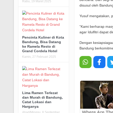
Rabu, 19 Maret 2025
disusul oleh Bandung
Yusuf mengatakan, p
“Kami berharap masy
agar Idulfitri dapat
Pencinta Kuliner di Kota
Bandung, Bisa Datang
Dengan kesiapsiagaa
ke Ramela Resto di
Bandung berkomitmen
Grand Cordela Hotel
Kamis, 27 Februari 2025
Lima Ramen Terlezat
dan Murah di Bandung,
Catat Lokasi dan
Harganya
Ahad/Minggu, 8 September