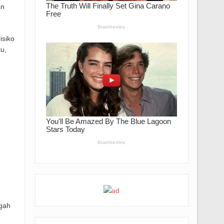
an
isiko
u,
egah