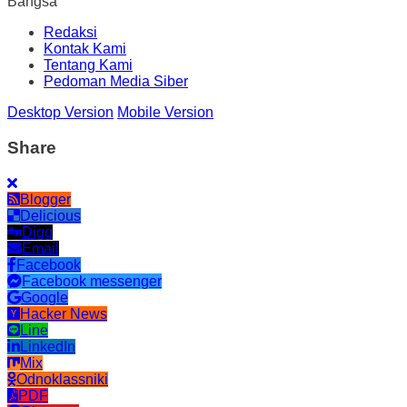
Bangsa
Redaksi
Kontak Kami
Tentang Kami
Pedoman Media Siber
Desktop Version
Mobile Version
Share
Blogger
Delicious
Digg
Email
Facebook
Facebook messenger
Google
Hacker News
Line
LinkedIn
Mix
Odnoklassniki
PDF