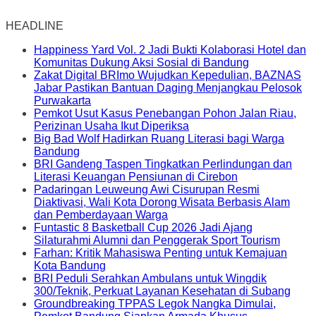
HEADLINE
Happiness Yard Vol. 2 Jadi Bukti Kolaborasi Hotel dan
Komunitas Dukung Aksi Sosial di Bandung
Zakat Digital BRImo Wujudkan Kepedulian, BAZNAS
Jabar Pastikan Bantuan Daging Menjangkau Pelosok
Purwakarta
Pemkot Usut Kasus Penebangan Pohon Jalan Riau,
Perizinan Usaha Ikut Diperiksa
Big Bad Wolf Hadirkan Ruang Literasi bagi Warga
Bandung
BRI Gandeng Taspen Tingkatkan Perlindungan dan
Literasi Keuangan Pensiunan di Cirebon
Padaringan Leuweung Awi Cisurupan Resmi
Diaktivasi, Wali Kota Dorong Wisata Berbasis Alam
dan Pemberdayaan Warga
Funtastic 8 Basketball Cup 2026 Jadi Ajang
Silaturahmi Alumni dan Penggerak Sport Tourism
Farhan: Kritik Mahasiswa Penting untuk Kemajuan
Kota Bandung
BRI Peduli Serahkan Ambulans untuk Wingdik
300/Teknik, Perkuat Layanan Kesehatan di Subang
Groundbreaking TPPAS Legok Nangka Dimulai,