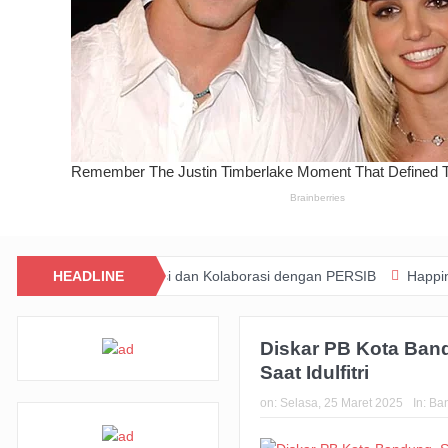
rat Lewat Inovasi dan Kolaborasi dengan PERSIB
HEADLINE
Happiness Yard V
Diskar PB Kota Ban
Saat Idulfitri
on:
Selasa, 25 Maret 2025
In:
Ba