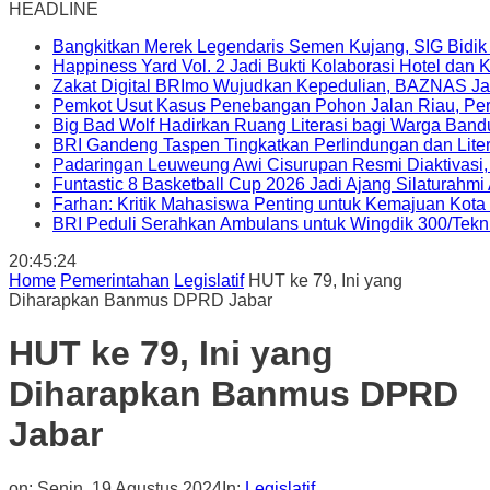
HEADLINE
Bangkitkan Merek Legendaris Semen Kujang, SIG Bidik
Happiness Yard Vol. 2 Jadi Bukti Kolaborasi Hotel dan
Zakat Digital BRImo Wujudkan Kepedulian, BAZNAS Ja
Pemkot Usut Kasus Penebangan Pohon Jalan Riau, Peri
Big Bad Wolf Hadirkan Ruang Literasi bagi Warga Ban
BRI Gandeng Taspen Tingkatkan Perlindungan dan Lite
Padaringan Leuweung Awi Cisurupan Resmi Diaktivasi
Funtastic 8 Basketball Cup 2026 Jadi Ajang Silaturahm
Farhan: Kritik Mahasiswa Penting untuk Kemajuan Kot
BRI Peduli Serahkan Ambulans untuk Wingdik 300/Tekn
20:45:26
Home
Pemerintahan
Legislatif
HUT ke 79, Ini yang
Diharapkan Banmus DPRD Jabar
HUT ke 79, Ini yang
Diharapkan Banmus DPRD
Jabar
on:
Senin, 19 Agustus 2024
In:
Legislatif