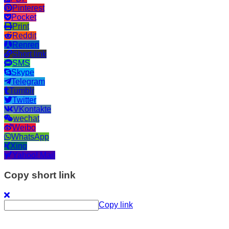
Pinterest
Pocket
Print
Reddit
Renren
Short link
SMS
Skype
Telegram
Tumblr
Twitter
VKontakte
wechat
Weibo
WhatsApp
Xing
Yahoo! Mail
Copy short link
Copy link