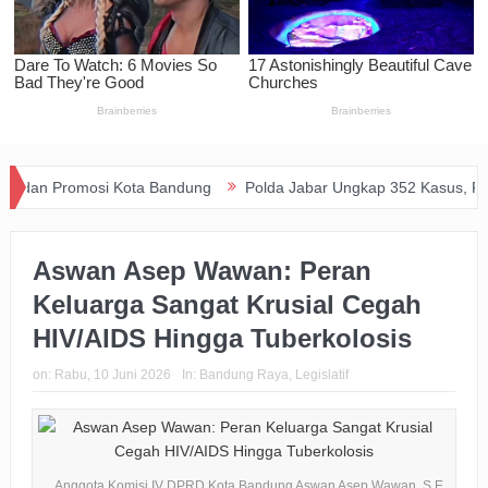
omosi Kota Bandung
Polda Jabar Ungkap 352 Kasus, Pemkot Duku
Aswan Asep Wawan: Peran
Keluarga Sangat Krusial Cegah
HIV/AIDS Hingga Tuberkolosis
on:
Rabu, 10 Juni 2026
In:
Bandung Raya
,
Legislatif
Anggota Komisi IV DPRD Kota Bandung Aswan Asep Wawan, S.E.,