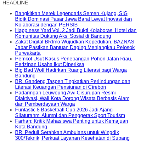
HEADLINE
Bangkitkan Merek Legendaris Semen Kujang, SIG
Bidik Dominasi Pasar Jawa Barat Lewat Inovasi dan
Kolaborasi dengan PERSIB
Happiness Yard Vol. 2 Jadi Bukti Kolaborasi Hotel dan
Komunitas Dukung Aksi Sosial di Bandung
Zakat Digital BRImo Wujudkan Kepedulian, BAZNAS
Jabar Pastikan Bantuan Daging Menjangkau Pelosok
Purwakarta
Pemkot Usut Kasus Penebangan Pohon Jalan Riau,
Perizinan Usaha Ikut Diperiksa
Big Bad Wolf Hadirkan Ruang Literasi bagi Warga
Bandung
BRI Gandeng Taspen Tingkatkan Perlindungan dan
Literasi Keuangan Pensiunan di Cirebon
Padaringan Leuweung Awi Cisurupan Resmi
Diaktivasi, Wali Kota Dorong Wisata Berbasis Alam
dan Pemberdayaan Warga
Funtastic 8 Basketball Cup 2026 Jadi Ajang
Silaturahmi Alumni dan Penggerak Sport Tourism
Farhan: Kritik Mahasiswa Penting untuk Kemajuan
Kota Bandung
BRI Peduli Serahkan Ambulans untuk Wingdik
300/Teknik, Perkuat Layanan Kesehatan di Subang