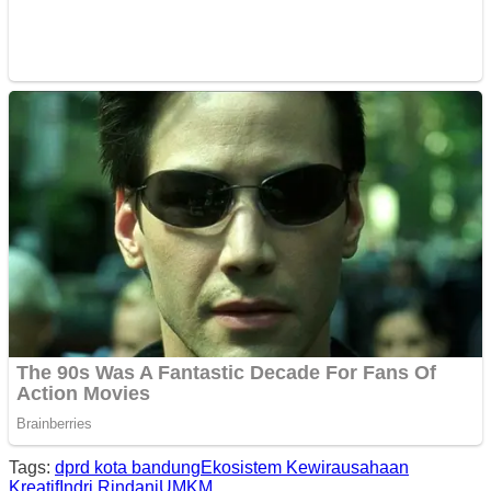
Tags:
dprd kota bandung
Ekosistem Kewirausahaan
Kreatif
Indri Rindani
UMKM