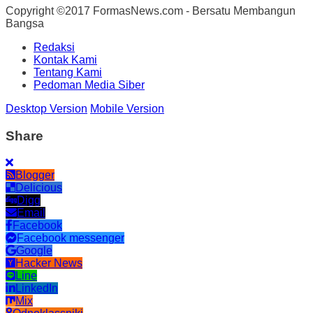
Copyright ©2017 FormasNews.com - Bersatu Membangun
Bangsa
Redaksi
Kontak Kami
Tentang Kami
Pedoman Media Siber
Desktop Version
Mobile Version
Share
Blogger
Delicious
Digg
Email
Facebook
Facebook messenger
Google
Hacker News
Line
LinkedIn
Mix