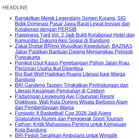
HEADLINE
Bangkitkan Merek Legendaris Semen Kujang, SIG
Bidik Dominasi Pasar Jawa Barat Lewat Inovasi dan
Kolaborasi dengan PERSIB
Happiness Yard Vol. 2 Jadi Bukti Kolaborasi Hotel dan
Komunitas Dukung Aksi Sosial di Bandung
Zakat Digital BRImo Wujudkan Kepedulian, BAZNAS
Jabar Pastikan Bantuan Daging Menjangkau Pelosok
Purwakarta
Pemkot Usut Kasus Penebangan Pohon Jalan Riau,
Perizinan Usaha Ikut Diperiksa
Big Bad Wolf Hadirkan Ruang Literasi bagi Warga
Bandung
BRI Gandeng Taspen Tingkatkan Perlindungan dan
Literasi Keuangan Pensiunan di Cirebon
Padaringan Leuweung Awi Cisurupan Resmi
Diaktivasi, Wali Kota Dorong Wisata Berbasis Alam
dan Pemberdayaan Warga
Funtastic 8 Basketball Cup 2026 Jadi Ajang
Silaturahmi Alumni dan Penggerak Sport Tourism
Farhan: Kritik Mahasiswa Penting untuk Kemajuan
Kota Bandung
BRI Peduli Serahkan Ambulans untuk Wingdik