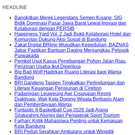
HEADLINE
Bangkitkan Merek Legendaris Semen Kujang, SIG
Bidik Dominasi Pasar Jawa Barat Lewat Inovasi dan
Kolaborasi dengan PERSIB
Happiness Yard Vol. 2 Jadi Bukti Kolaborasi Hotel dan
Komunitas Dukung Aksi Sosial di Bandung
Zakat Digital BRImo Wujudkan Kepedulian, BAZNAS
Jabar Pastikan Bantuan Daging Menjangkau Pelosok
Purwakarta
Pemkot Usut Kasus Penebangan Pohon Jalan Riau,
Perizinan Usaha Ikut Diperiksa
Big Bad Wolf Hadirkan Ruang Literasi bagi Warga
Bandung
BRI Gandeng Taspen Tingkatkan Perlindungan dan
Literasi Keuangan Pensiunan di Cirebon
Padaringan Leuweung Awi Cisurupan Resmi
Diaktivasi, Wali Kota Dorong Wisata Berbasis Alam
dan Pemberdayaan Warga
Funtastic 8 Basketball Cup 2026 Jadi Ajang
Silaturahmi Alumni dan Penggerak Sport Tourism
Farhan: Kritik Mahasiswa Penting untuk Kemajuan
Kota Bandung
BRI Peduli Serahkan Ambulans untuk Wingdik