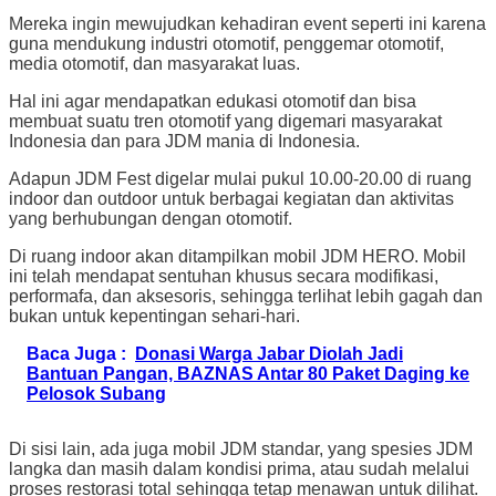
Mereka ingin mewujudkan kehadiran event seperti ini karena
guna mendukung industri otomotif, penggemar otomotif,
media otomotif, dan masyarakat luas.
Hal ini agar mendapatkan edukasi otomotif dan bisa
membuat suatu tren otomotif yang digemari masyarakat
Indonesia dan para JDM mania di Indonesia.
Adapun JDM Fest digelar mulai pukul 10.00-20.00 di ruang
indoor dan outdoor untuk berbagai kegiatan dan aktivitas
yang berhubungan dengan otomotif.
Di ruang indoor akan ditampilkan mobil JDM HERO. Mobil
ini telah mendapat sentuhan khusus secara modifikasi,
performafa, dan aksesoris, sehingga terlihat lebih gagah dan
bukan untuk kepentingan sehari-hari.
Baca Juga :
Donasi Warga Jabar Diolah Jadi
Bantuan Pangan, BAZNAS Antar 80 Paket Daging ke
Pelosok Subang
Di sisi lain, ada juga mobil JDM standar, yang spesies JDM
langka dan masih dalam kondisi prima, atau sudah melalui
proses restorasi total sehingga tetap menawan untuk dilihat.