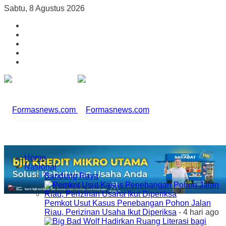
Sabtu, 8 Agustus 2026
Home
Nasional
Bandung Raya
Pemkot Usut Kasus Penebangan Pohon Jalan
Riau, Perizinan Usaha Ikut Diperiksa
- 4 hari ago