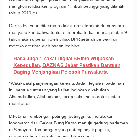
mengkonsolidasikan program,” imbuh petinggi yang dilantik
tahun 2019 itu.
Dari video yang diterima redaksi, orasi terakhir demonstran
menyebutkan bahwa tuntutan mereka terkait masa jabatan 9
tahun akan dipenuhi oleh pihak DPR setelah perwakilan
mereka diterima oleh badan legislasi.
Baca Juga :
Zakat Digital BRImo Wujudkan
Kepedulian, BAZNAS Jabar Pastikan Bantuan
Daging Menjangkau Pelosok Purwakarta
“Wakil-wakil panjenengan ketemu.Badan legislasi pada hari
ini, semua tuntutan yang kalian inginkan dikabulkan.
Alhamdulillah, Allahuakbar,” ucap salah satu orator diatas
mobil orasi.
Diketahui rombongan petinggi-petinggi itu, melakukan
longmarch dari Gelora Bung Karno menuju gedung parlemen
di Senayan. Rombongan yang datang sejak pagi itu,
serempak berjalan kaki menuju lokasi demo.