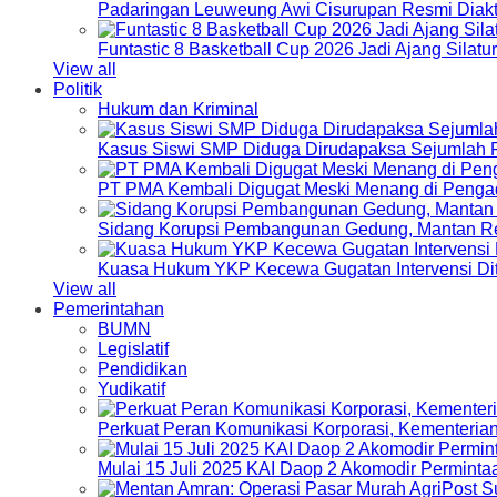
Padaringan Leuweung Awi Cisurupan Resmi Diakt
Funtastic 8 Basketball Cup 2026 Jadi Ajang Silat
View all
Politik
Hukum dan Kriminal
Kasus Siswi SMP Diduga Dirudapaksa Sejumlah P
PT PMA Kembali Digugat Meski Menang di Pengad
Sidang Korupsi Pembangunan Gedung, Mantan Re
Kuasa Hukum YKP Kecewa Gugatan Intervensi Di
View all
Pemerintahan
BUMN
Legislatif
Pendidikan
Yudikatif
Perkuat Peran Komunikasi Korporasi, Kementeri
Mulai 15 Juli 2025 KAI Daop 2 Akomodir Perminta