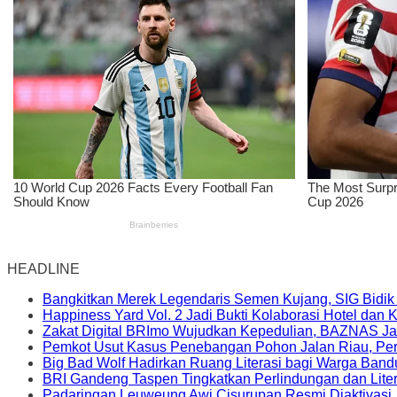
HEADLINE
Bangkitkan Merek Legendaris Semen Kujang, SIG Bidik
Happiness Yard Vol. 2 Jadi Bukti Kolaborasi Hotel dan
Zakat Digital BRImo Wujudkan Kepedulian, BAZNAS Ja
Pemkot Usut Kasus Penebangan Pohon Jalan Riau, Peri
Big Bad Wolf Hadirkan Ruang Literasi bagi Warga Ban
BRI Gandeng Taspen Tingkatkan Perlindungan dan Lite
Padaringan Leuweung Awi Cisurupan Resmi Diaktivasi