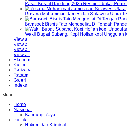
Pasar Kreatif Bandung 2025 Resmi Dibuka, Pemk
Rosana Muhammad James dari Sulawesi Utara,Terp
Bamsoet: Bisnis Tato Menggeliat Di Tengah Pand
Wakil Bupati Subang, Kopi Hoflan kopi Unggulan
View all
View all
View all
View all
Ekonomi
Kuliner
Pariwara
Ragam
Galeri
Indeks
Menu
Home
Nasional
Bandung Raya
Politik
Hukum dan Kriminal