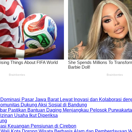
 Dominasi Pasar Jawa Barat Lewat Inovasi dan Kolaborasi d
 Komunitas Dukung Aksi Sosial di Bandung
bar Pastikan Bantuan Daging Menjangkau Pelosok Purwakarta
zinan Usaha Ikut Diperiksa
dung
rasi Keuangan Pensiunan di Cirebon
, Wali Kota Dorong Wisata Berbasis Alam dan Pemberdayaan 