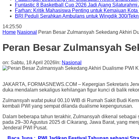
Funtastic 8 Basketball Cup 2026 Jadi Ajang Silaturahm
Farhan: Kritik Mahasiswa Penting untuk Kemajuan Kot
BRI Peduli Serahkan Ambulans untuk Wingdik 300/Tekn
14:25:51
Home
Nasional
Peran Besar Zulmansyah Sekedang Akhiri Du
Peran Besar Zulmansyah Sek
on:
Sabtu, 18 April 2026
In:
Nasional
JAKARTA, FORMASNEWS.COM – Kepergian Sekretaris Jenderal
duka mendalam sekaligus kehilangan figur kunci di balik rekons
Zulmansyah wafat pukul 00.10 WIB di Rumah Sakit Budi Kemul
kembali PWI yang sempat dilanda dualisme kepengurusan.
Dalam beberapa tahun terakhir, Zulmansyah dikenal sebagai s
pada 29–30 Agustus 2025 di Cikarang, Jawa Barat, yang menj
Jenderal PWI Pusat.
Baca Juga :
PWI Jadikan Festival Tahunan sebagai Stra