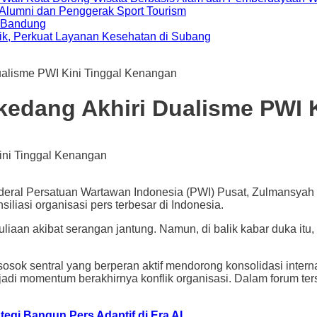
i Alumni dan Penggerak Sport Tourism
a Bandung
ik, Perkuat Layanan Kesehatan di Subang
alisme PWI Kini Tinggal Kenangan
edang Akhiri Dualisme PWI 
 Persatuan Wartawan Indonesia (PWI) Pusat, Zulmansyah Se
iliasi organisasi pers terbesar di Indonesia.
iaan akibat serangan jantung. Namun, di balik kabar duka itu
osok sentral yang berperan aktif mendorong konsolidasi intern
adi momentum berakhirnya konflik organisasi. Dalam forum te
tegi Bangun Pers Adaptif di Era AI