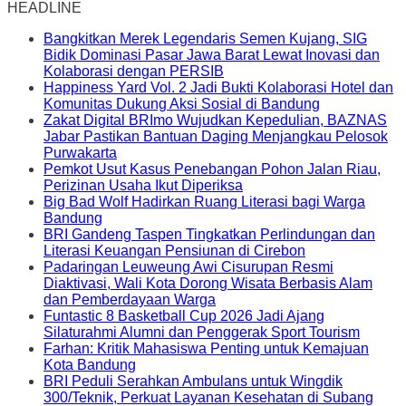
HEADLINE
Bangkitkan Merek Legendaris Semen Kujang, SIG
Bidik Dominasi Pasar Jawa Barat Lewat Inovasi dan
Kolaborasi dengan PERSIB
Happiness Yard Vol. 2 Jadi Bukti Kolaborasi Hotel dan
Komunitas Dukung Aksi Sosial di Bandung
Zakat Digital BRImo Wujudkan Kepedulian, BAZNAS
Jabar Pastikan Bantuan Daging Menjangkau Pelosok
Purwakarta
Pemkot Usut Kasus Penebangan Pohon Jalan Riau,
Perizinan Usaha Ikut Diperiksa
Big Bad Wolf Hadirkan Ruang Literasi bagi Warga
Bandung
BRI Gandeng Taspen Tingkatkan Perlindungan dan
Literasi Keuangan Pensiunan di Cirebon
Padaringan Leuweung Awi Cisurupan Resmi
Diaktivasi, Wali Kota Dorong Wisata Berbasis Alam
dan Pemberdayaan Warga
Funtastic 8 Basketball Cup 2026 Jadi Ajang
Silaturahmi Alumni dan Penggerak Sport Tourism
Farhan: Kritik Mahasiswa Penting untuk Kemajuan
Kota Bandung
BRI Peduli Serahkan Ambulans untuk Wingdik
300/Teknik, Perkuat Layanan Kesehatan di Subang