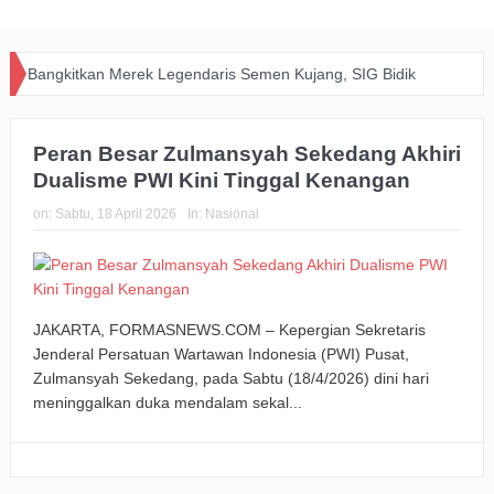
Bangkitkan Merek Legendaris Semen Kujang, SIG Bidik
Dominasi Pasar Jawa Barat Lewat Inovasi dan Kolaborasi
Peran Besar Zulmansyah Sekedang Akhiri
dengan PERSIB
Dualisme PWI Kini Tinggal Kenangan
Happiness Yard Vol. 2 Jadi Bukti Kolaborasi Hotel dan
on:
Sabtu, 18 April 2026
In:
Nasional
Komunitas Dukung Aksi Sosial di Bandung
Zakat Digital BRImo Wujudkan Kepedulian, BAZNAS Jabar
Pastikan Bantuan Daging Menjangkau Pelosok Purwakarta
JAKARTA, FORMASNEWS.COM – Kepergian Sekretaris
Jenderal Persatuan Wartawan Indonesia (PWI) Pusat,
Pemkot Usut Kasus Penebangan Pohon Jalan Riau,
Zulmansyah Sekedang, pada Sabtu (18/4/2026) dini hari
meninggalkan duka mendalam sekal...
Perizinan Usaha Ikut Diperiksa
Big Bad Wolf Hadirkan Ruang Literasi bagi Warga Bandung
BRI Gandeng Taspen Tingkatkan Perlindungan dan Literasi