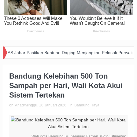
ar Pastikan Bantuan Daging Menjangkau Pelosok Purwakarta
Pemk
Bandung Kelebihan 500 Ton
Sampah per Hari, Wali Kota Akui
Sistem Tertekan
on:
Ahad/Minggu, 18 Januari 2026
In:
Bandung Raya
Wali Kota Bandung, Muhammad Farhan. (Foto: Istimewa)