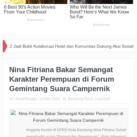
i Bukti Kolaborasi Hotel dan Komunitas Dukung Aksi Sosial di Bandung
Nina Fitriana Bakar Semangat
Karakter Perempuan di Forum
Gemintang Suara Campernik
on:
Ahad/Minggu, 10 Mei 2026
In:
Bandung Raya
,
Legislatif
Anggota Komisi III DPRD Kota Bandung Nina Fitriana Sutadi
menghadiri acara “Panggil Aku Perempuan”. (Foto Istimewa)