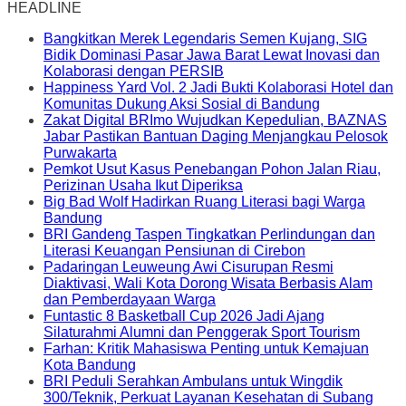
HEADLINE
Bangkitkan Merek Legendaris Semen Kujang, SIG
Bidik Dominasi Pasar Jawa Barat Lewat Inovasi dan
Kolaborasi dengan PERSIB
Happiness Yard Vol. 2 Jadi Bukti Kolaborasi Hotel dan
Komunitas Dukung Aksi Sosial di Bandung
Zakat Digital BRImo Wujudkan Kepedulian, BAZNAS
Jabar Pastikan Bantuan Daging Menjangkau Pelosok
Purwakarta
Pemkot Usut Kasus Penebangan Pohon Jalan Riau,
Perizinan Usaha Ikut Diperiksa
Big Bad Wolf Hadirkan Ruang Literasi bagi Warga
Bandung
BRI Gandeng Taspen Tingkatkan Perlindungan dan
Literasi Keuangan Pensiunan di Cirebon
Padaringan Leuweung Awi Cisurupan Resmi
Diaktivasi, Wali Kota Dorong Wisata Berbasis Alam
dan Pemberdayaan Warga
Funtastic 8 Basketball Cup 2026 Jadi Ajang
Silaturahmi Alumni dan Penggerak Sport Tourism
Farhan: Kritik Mahasiswa Penting untuk Kemajuan
Kota Bandung
BRI Peduli Serahkan Ambulans untuk Wingdik
300/Teknik, Perkuat Layanan Kesehatan di Subang