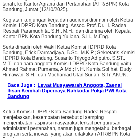
tanah, ke Kantor Agraria dan Pertanahan (ATR/BPN) Kota
Bandung, Jumat (12/10/2025).
Kegiatan kunjungan kerja dan audiensi dipimpin oleh Ketua
Komisi I DPRD Kota Bandung, Assoc. Prof. Dr. H. Radea
Respati Paramudhita, S.H., M.H., dan diterima oleh Kepala
Kantor BPN Kota Bandung Yuliana, S.H., M.Eng.
Serta dihadiri oleh Wakil Ketua Komisi I DPRD Kota
Bandung, Erick Darmadjaya, B.Sc., M.K.P.; Sekretaris Komisi
I DPRD Kota Bandung, Susanto Triyogo Adiputro, S.ST.,
M.T.; dan para anggota Komisi I DPRD Kota Bandung yaitu,
Ahmad Rahmat Purnama, A.Md.; Ir. H. Kurnia Solihat; Dudy
Himawan, S.H.; dan Mochamad Ulan Surlan, S.Tr. AKUN.
Baca Juga :
Lewat Musyawarah Anggota, Zaenal
Ihsan Kembali Dipercaya Nahkodai Pokja PWI Kota
Bandung
Ketua Komisi I DPRD Kota Bandung Radea Respati
menjelaskan, kesempatan tersebut di samping
menjembatani aspirasi masyarakat terkait pengurusan
administratif pertanahan, namun juga mengetahui berbagai
program serta inovasi yang akan dilakukan ATR/BPN Kota