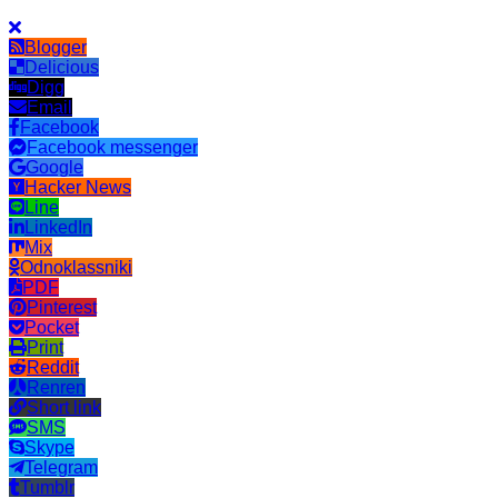
Blogger
Delicious
Digg
Email
Facebook
Facebook messenger
Google
Hacker News
Line
LinkedIn
Mix
Odnoklassniki
PDF
Pinterest
Pocket
Print
Reddit
Renren
Short link
SMS
Skype
Telegram
Tumblr