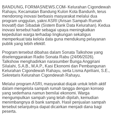
BANDUNG, FORMASNEWS.COM- Kelurahan Cigondewah
Rahayu, Kecamatan Bandung Kulon Kota Bandunh, terus
mendorong inovasi berbasis masyarakat melalui dua
program unggulan, yakni ASRI (Arisan Sampah Rumah
Inovatif) dan Sibadak (Sistem Bank Data Kelurahan). Kedua
inovasi tersebut hadir sebagai upaya meningkatkan
kepedulian warga terhadap lingkungan sekaligus
memperkuat tata kelola data guna mendukung pelayanan
publik yang lebih efektif.
Program tersebut dibahas dalam Sonata Talkshow yang
diselenggarakan Radio Sonata Rabu (24/06/2026).
Talkshow menghadirkan narasumber Bunga Anggriani
Silalahi, S.A.B., M.A.P., Kasi Ekonomi dan Pembangunan
Kelurahan Cigondewah Rahayu, serta Lisma Apriliani, S.E.,
Sekretaris Kelurahan Cigondewah Rahayu.
Melalui program ASRI, masyarakat diajak untuk lebih aktif
dalam mengelola sampah rumah tangga dengan konsep
yang sederhana namun bernilai ekonomi. Warga
mengumpulkan sampah yang telah dipilah, kemudian
menimbangnya di bank sampah. Hasil penjualan sampah
tersebut selanjutnya dapat dicairkan menjadi dana bagi
peserta.