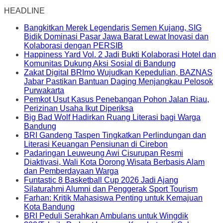
HEADLINE
Bangkitkan Merek Legendaris Semen Kujang, SIG
Bidik Dominasi Pasar Jawa Barat Lewat Inovasi dan
Kolaborasi dengan PERSIB
Happiness Yard Vol. 2 Jadi Bukti Kolaborasi Hotel dan
Komunitas Dukung Aksi Sosial di Bandung
Zakat Digital BRImo Wujudkan Kepedulian, BAZNAS
Jabar Pastikan Bantuan Daging Menjangkau Pelosok
Purwakarta
Pemkot Usut Kasus Penebangan Pohon Jalan Riau,
Perizinan Usaha Ikut Diperiksa
Big Bad Wolf Hadirkan Ruang Literasi bagi Warga
Bandung
BRI Gandeng Taspen Tingkatkan Perlindungan dan
Literasi Keuangan Pensiunan di Cirebon
Padaringan Leuweung Awi Cisurupan Resmi
Diaktivasi, Wali Kota Dorong Wisata Berbasis Alam
dan Pemberdayaan Warga
Funtastic 8 Basketball Cup 2026 Jadi Ajang
Silaturahmi Alumni dan Penggerak Sport Tourism
Farhan: Kritik Mahasiswa Penting untuk Kemajuan
Kota Bandung
BRI Peduli Serahkan Ambulans untuk Wingdik