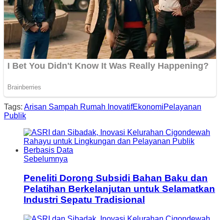
Tags:
Arisan Sampah Rumah Inovatif
Ekonomi
Pelayanan
Publik
Sebelumnya
Peneliti Dorong Subsidi Bahan Baku dan
Pelatihan Berkelanjutan untuk Selamatkan
Industri Sepatu Tradisional