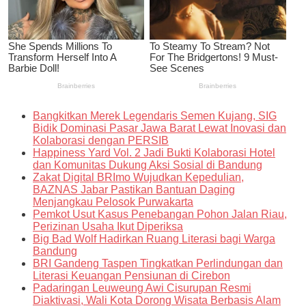
Bangkitkan Merek Legendaris Semen Kujang, SIG
Bidik Dominasi Pasar Jawa Barat Lewat Inovasi dan
Kolaborasi dengan PERSIB
Happiness Yard Vol. 2 Jadi Bukti Kolaborasi Hotel
dan Komunitas Dukung Aksi Sosial di Bandung
Zakat Digital BRImo Wujudkan Kepedulian,
BAZNAS Jabar Pastikan Bantuan Daging
Menjangkau Pelosok Purwakarta
Pemkot Usut Kasus Penebangan Pohon Jalan Riau,
Perizinan Usaha Ikut Diperiksa
Big Bad Wolf Hadirkan Ruang Literasi bagi Warga
Bandung
BRI Gandeng Taspen Tingkatkan Perlindungan dan
Literasi Keuangan Pensiunan di Cirebon
Padaringan Leuweung Awi Cisurupan Resmi
Diaktivasi, Wali Kota Dorong Wisata Berbasis Alam