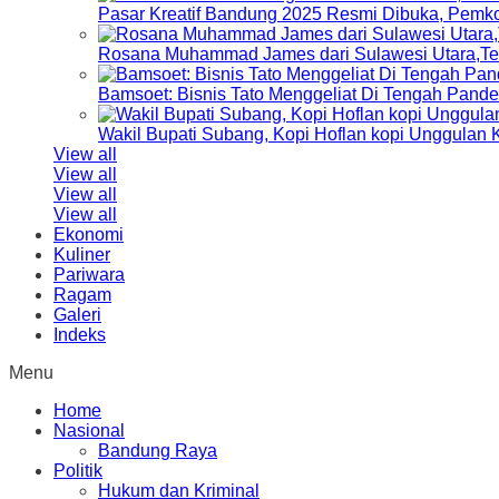
Pasar Kreatif Bandung 2025 Resmi Dibuka, Pemk
Rosana Muhammad James dari Sulawesi Utara,Terp
Bamsoet: Bisnis Tato Menggeliat Di Tengah Pand
Wakil Bupati Subang, Kopi Hoflan kopi Unggulan
View all
View all
View all
View all
Ekonomi
Kuliner
Pariwara
Ragam
Galeri
Indeks
Menu
Home
Nasional
Bandung Raya
Politik
Hukum dan Kriminal