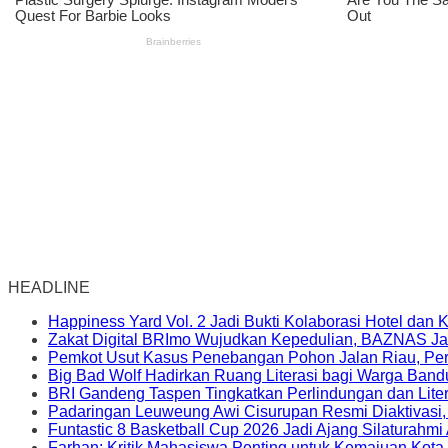
HEADLINE
Happiness Yard Vol. 2 Jadi Bukti Kolaborasi Hotel dan
Zakat Digital BRImo Wujudkan Kepedulian, BAZNAS Ja
Pemkot Usut Kasus Penebangan Pohon Jalan Riau, Peri
Big Bad Wolf Hadirkan Ruang Literasi bagi Warga Ban
BRI Gandeng Taspen Tingkatkan Perlindungan dan Lite
Padaringan Leuweung Awi Cisurupan Resmi Diaktivasi
Funtastic 8 Basketball Cup 2026 Jadi Ajang Silaturahm
Farhan: Kritik Mahasiswa Penting untuk Kemajuan Kot