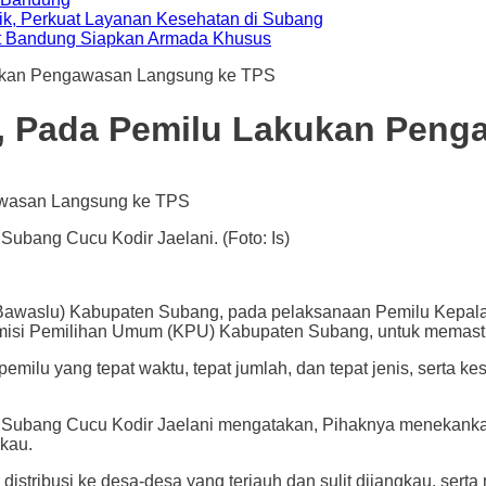
ik, Perkuat Layanan Kesehatan di Subang
t Bandung Siapkan Armada Khusus
ukan Pengawasan Langsung ke TPS
, Pada Pemilu Lakukan Peng
ubang Cucu Kodir Jaelani. (Foto: Is)
lu) Kabupaten Subang, pada pelaksanaan Pemilu Kepala 
si Pemilihan Umum (KPU) Kabupaten Subang, untuk memastik
k pemilu yang tepat waktu, tepat jumlah, dan tepat jenis, sert
ubang Cucu Kodir Jaelani mengatakan, Pihaknya menekankan pe
gkau.
ribusi ke desa-desa yang terjauh dan sulit dijangkau, serta 