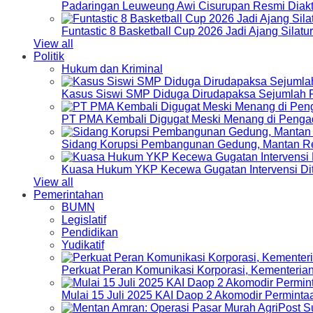
Padaringan Leuweung Awi Cisurupan Resmi Diakt
Funtastic 8 Basketball Cup 2026 Jadi Ajang Silat
View all
Politik
Hukum dan Kriminal
Kasus Siswi SMP Diduga Dirudapaksa Sejumlah P
PT PMA Kembali Digugat Meski Menang di Pengad
Sidang Korupsi Pembangunan Gedung, Mantan Re
Kuasa Hukum YKP Kecewa Gugatan Intervensi Di
View all
Pemerintahan
BUMN
Legislatif
Pendidikan
Yudikatif
Perkuat Peran Komunikasi Korporasi, Kementeri
Mulai 15 Juli 2025 KAI Daop 2 Akomodir Perminta