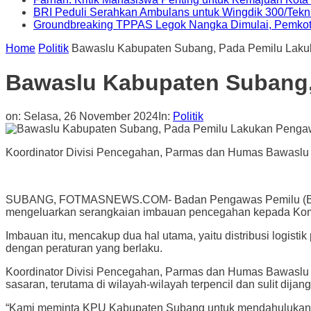
BRI Peduli Serahkan Ambulans untuk Wingdik 300/Tekn
Groundbreaking TPPAS Legok Nangka Dimulai, Pemko
Home
Politik
Bawaslu Kabupaten Subang, Pada Pemilu Lak
Bawaslu Kabupaten Subang
on:
Selasa, 26 November 2024
In:
Politik
Koordinator Divisi Pencegahan, Parmas dan Humas Bawaslu S
SUBANG, FOTMASNEWS.COM- Badan Pengawas Pemilu (Bawas
mengeluarkan serangkaian imbauan pencegahan kepada Komi
Imbauan itu, mencakup dua hal utama, yaitu distribusi logisti
dengan peraturan yang berlaku.
Koordinator Divisi Pencegahan, Parmas dan Humas Bawaslu S
sasaran, terutama di wilayah-wilayah terpencil dan sulit dijan
“Kami meminta KPU Kabupaten Subang untuk mendahulukan dist