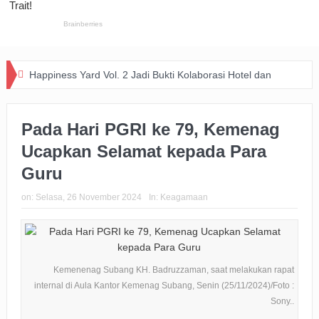
Happiness Yard Vol. 2 Jadi Bukti Kolaborasi Hotel dan
Komunitas Dukung Aksi Sosial di Bandung
Pada Hari PGRI ke 79, Kemenag
Zakat Digital BRImo Wujudkan Kepedulian, BAZNAS Jabar
Ucapkan Selamat kepada Para
Pastikan Bantuan Daging Menjangkau Pelosok Purwakarta
Guru
Pemkot Usut Kasus Penebangan Pohon Jalan Riau,
on:
Selasa, 26 November 2024
In:
Keagamaan
Perizinan Usaha Ikut Diperiksa
Big Bad Wolf Hadirkan Ruang Literasi bagi Warga Bandung
BRI Gandeng Taspen Tingkatkan Perlindungan dan Literasi
Kemenenag Subang KH. Badruzzaman, saat melakukan rapat
internal di Aula Kantor Kemenag Subang, Senin (25/11/2024)/Foto :
Keuangan Pensiunan di Cirebon
Sony..
Padaringan Leuweung Awi Cisurupan Resmi Diaktivasi,