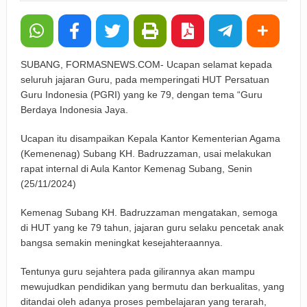
Wali Kota Dorong Wisata Berbasis Alam dan Pemberdayaan
Warga
SUBANG, FORMASNEWS.COM- Ucapan selamat kepada
Funtastic 8 Basketball Cup 2026 Jadi Ajang Silaturahmi
seluruh jajaran Guru, pada memperingati HUT Persatuan
Guru Indonesia (PGRI) yang ke 79, dengan tema “Guru
Alumni dan Penggerak Sport Tourism
Berdaya Indonesia Jaya.
Farhan: Kritik Mahasiswa Penting untuk Kemajuan Kota
Ucapan itu disampaikan Kepala Kantor Kementerian Agama
(Kemenenag) Subang KH. Badruzzaman, usai melakukan
Bandung
rapat internal di Aula Kantor Kemenag Subang, Senin
BRI Peduli Serahkan Ambulans untuk Wingdik 300/Teknik,
(25/11/2024)
Perkuat Layanan Kesehatan di Subang
Kemenag Subang KH. Badruzzaman mengatakan, semoga
di HUT yang ke 79 tahun, jajaran guru selaku pencetak anak
Groundbreaking TPPAS Legok Nangka Dimulai, Pemkot
bangsa semakin meningkat kesejahteraannya.
Bandung Siapkan Armada Khusus
Tentunya guru sejahtera pada gilirannya akan mampu
mewujudkan pendidikan yang bermutu dan berkualitas, yang
ditandai oleh adanya proses pembelajaran yang terarah,