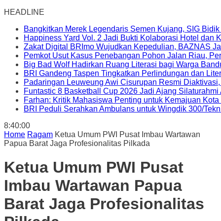
HEADLINE
Bangkitkan Merek Legendaris Semen Kujang, SIG Bidik
Happiness Yard Vol. 2 Jadi Bukti Kolaborasi Hotel dan
Zakat Digital BRImo Wujudkan Kepedulian, BAZNAS Ja
Pemkot Usut Kasus Penebangan Pohon Jalan Riau, Peri
Big Bad Wolf Hadirkan Ruang Literasi bagi Warga Ban
BRI Gandeng Taspen Tingkatkan Perlindungan dan Lite
Padaringan Leuweung Awi Cisurupan Resmi Diaktivasi
Funtastic 8 Basketball Cup 2026 Jadi Ajang Silaturahm
Farhan: Kritik Mahasiswa Penting untuk Kemajuan Kot
BRI Peduli Serahkan Ambulans untuk Wingdik 300/Tekn
8:40:01
Home
Ragam
Ketua Umum PWI Pusat Imbau Wartawan
Papua Barat Jaga Profesionalitas Pilkada
Ketua Umum PWI Pusat
Imbau Wartawan Papua
Barat Jaga Profesionalitas