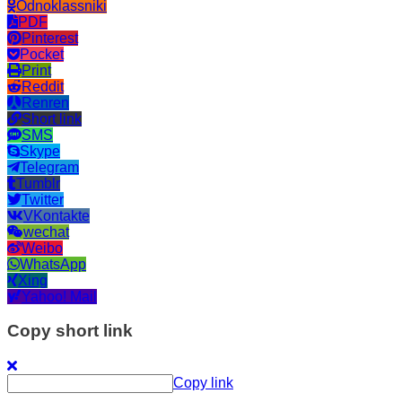
Odnoklassniki
PDF
Pinterest
Pocket
Print
Reddit
Renren
Short link
SMS
Skype
Telegram
Tumblr
Twitter
VKontakte
wechat
Weibo
WhatsApp
Xing
Yahoo! Mail
Copy short link
Copy link