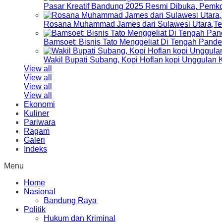
Pasar Kreatif Bandung 2025 Resmi Dibuka, Pemk
Rosana Muhammad James dari Sulawesi Utara,Terp
Bamsoet: Bisnis Tato Menggeliat Di Tengah Pand
Wakil Bupati Subang, Kopi Hoflan kopi Unggulan
View all
View all
View all
View all
Ekonomi
Kuliner
Pariwara
Ragam
Galeri
Indeks
Menu
Home
Nasional
Bandung Raya
Politik
Hukum dan Kriminal