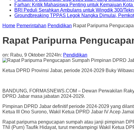
Farhan: Kritik Mahasiswa Penting untuk Kemajuan Kot
BRI Peduli Serahkan Ambulans untuk Wingdik 300/Tekn
Groundbreaking TPPAS Legok Nangka Dimulai, Pemko
Home
Pemerintahan
Pendidikan
Rapat Paripurna Pengucap
Rapat Paripurna Pengucapa
on:
Rabu, 9 Oktober 2024
In:
Pendidikan
Ketua DPRD Provinsi Jabar, periode 2024-2029 Buky Wibawa, 
BANDUNG, FORMASNEWS.COM – Dewan Perwakilan Rakyat Dae
DPRD Jabar masa jabatan 2024-2029.
Pimpinan DPRD Jabar definitif periode 2024-2029 yang dilant
Ketua III Ono Surono, Wakil Ketua DPRD Jabar IV Acep Jamal
Rapat paripurna pengucapan sumpah atau janji pimpinan DPRD
TNI (Purn) Taufik Hidayat, turut mendampingi Wakil Ketua 