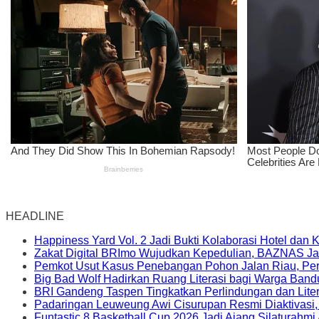
HEADLINE
Happiness Yard Vol. 2 Jadi Bukti Kolaborasi Hotel dan
Zakat Digital BRImo Wujudkan Kepedulian, BAZNAS Ja
Pemkot Usut Kasus Penebangan Pohon Jalan Riau, Peri
Big Bad Wolf Hadirkan Ruang Literasi bagi Warga Ban
BRI Gandeng Taspen Tingkatkan Perlindungan dan Lite
Padaringan Leuweung Awi Cisurupan Resmi Diaktivasi
Funtastic 8 Basketball Cup 2026 Jadi Ajang Silaturahm