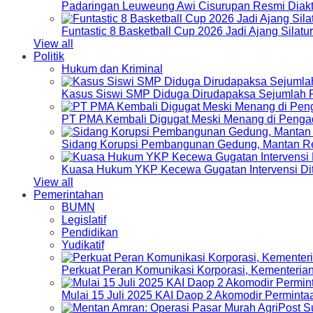
Padaringan Leuweung Awi Cisurupan Resmi Diakt
Funtastic 8 Basketball Cup 2026 Jadi Ajang Silat
View all
Politik
Hukum dan Kriminal
Kasus Siswi SMP Diduga Dirudapaksa Sejumlah P
PT PMA Kembali Digugat Meski Menang di Pengad
Sidang Korupsi Pembangunan Gedung, Mantan Re
Kuasa Hukum YKP Kecewa Gugatan Intervensi Di
View all
Pemerintahan
BUMN
Legislatif
Pendidikan
Yudikatif
Perkuat Peran Komunikasi Korporasi, Kementeri
Mulai 15 Juli 2025 KAI Daop 2 Akomodir Perminta