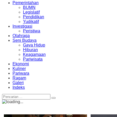
Pemerintahan
BUMN
Legislatif
Pendidikan
Yudikatif
Investigasi
Peristiwa
Olahraga
Seni Budaya
Gaya Hidup
Hiburan
Keagamaan
Pariwisata
Ekonomi
Kuliner
Pariwara
Ragam
Galeri
Indeks