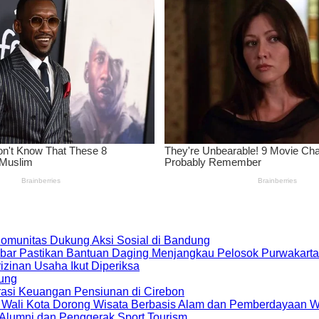
 Komunitas Dukung Aksi Sosial di Bandung
bar Pastikan Bantuan Daging Menjangkau Pelosok Purwakarta
zinan Usaha Ikut Diperiksa
dung
rasi Keuangan Pensiunan di Cirebon
, Wali Kota Dorong Wisata Berbasis Alam dan Pemberdayaan 
i Alumni dan Penggerak Sport Tourism