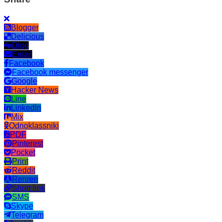
Blogger
Delicious
Digg
Email
Facebook
Facebook messenger
Google
Hacker News
Line
LinkedIn
Mix
Odnoklassniki
PDF
Pinterest
Pocket
Print
Reddit
Renren
Short link
SMS
Skype
Telegram