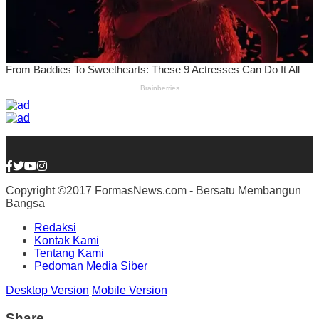
Copyright ©2017 FormasNews.com - Bersatu Membangun
Bangsa
Redaksi
Kontak Kami
Tentang Kami
Pedoman Media Siber
Desktop Version
Mobile Version
Share