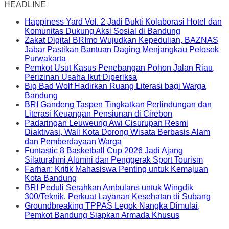
HEADLINE
Happiness Yard Vol. 2 Jadi Bukti Kolaborasi Hotel dan
Komunitas Dukung Aksi Sosial di Bandung
Zakat Digital BRImo Wujudkan Kepedulian, BAZNAS
Jabar Pastikan Bantuan Daging Menjangkau Pelosok
Purwakarta
Pemkot Usut Kasus Penebangan Pohon Jalan Riau,
Perizinan Usaha Ikut Diperiksa
Big Bad Wolf Hadirkan Ruang Literasi bagi Warga
Bandung
BRI Gandeng Taspen Tingkatkan Perlindungan dan
Literasi Keuangan Pensiunan di Cirebon
Padaringan Leuweung Awi Cisurupan Resmi
Diaktivasi, Wali Kota Dorong Wisata Berbasis Alam
dan Pemberdayaan Warga
Funtastic 8 Basketball Cup 2026 Jadi Ajang
Silaturahmi Alumni dan Penggerak Sport Tourism
Farhan: Kritik Mahasiswa Penting untuk Kemajuan
Kota Bandung
BRI Peduli Serahkan Ambulans untuk Wingdik
300/Teknik, Perkuat Layanan Kesehatan di Subang
Groundbreaking TPPAS Legok Nangka Dimulai,
Pemkot Bandung Siapkan Armada Khusus