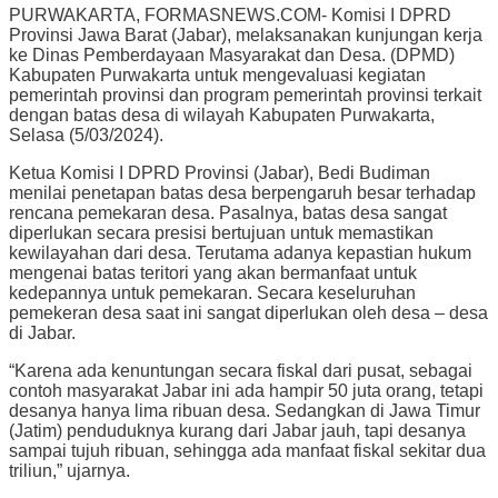
PURWAKARTA, FORMASNEWS.COM- Komisi I DPRD
Provinsi Jawa Barat (Jabar), melaksanakan kunjungan kerja
ke Dinas Pemberdayaan Masyarakat dan Desa. (DPMD)
Kabupaten Purwakarta untuk mengevaluasi kegiatan
pemerintah provinsi dan program pemerintah provinsi terkait
dengan batas desa di wilayah Kabupaten Purwakarta,
Selasa (5/03/2024).
Ketua Komisi I DPRD Provinsi (Jabar), Bedi Budiman
menilai penetapan batas desa berpengaruh besar terhadap
rencana pemekaran desa. Pasalnya, batas desa sangat
diperlukan secara presisi bertujuan untuk memastikan
kewilayahan dari desa. Terutama adanya kepastian hukum
mengenai batas teritori yang akan bermanfaat untuk
kedepannya untuk pemekaran. Secara keseluruhan
pemekeran desa saat ini sangat diperlukan oleh desa – desa
di Jabar.
“Karena ada kenuntungan secara fiskal dari pusat, sebagai
contoh masyarakat Jabar ini ada hampir 50 juta orang, tetapi
desanya hanya lima ribuan desa. Sedangkan di Jawa Timur
(Jatim) penduduknya kurang dari Jabar jauh, tapi desanya
sampai tujuh ribuan, sehingga ada manfaat fiskal sekitar dua
triliun,” ujarnya.