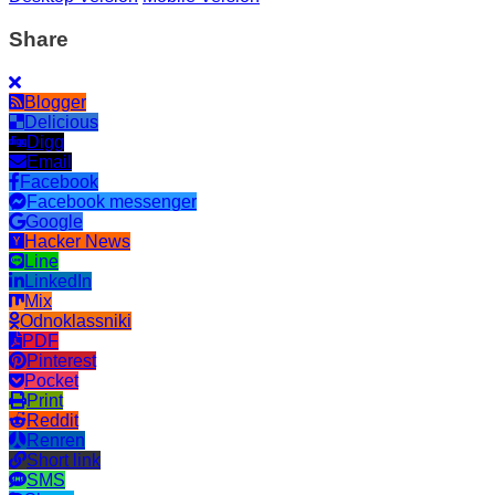
Share
Blogger
Delicious
Digg
Email
Facebook
Facebook messenger
Google
Hacker News
Line
LinkedIn
Mix
Odnoklassniki
PDF
Pinterest
Pocket
Print
Reddit
Renren
Short link
SMS