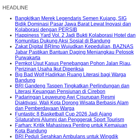
HEADLINE
Bangkitkan Merek Legendaris Semen Kujang, SIG
Bidik Dominasi Pasar Jawa Barat Lewat Inovasi dan
Kolaborasi dengan PERSIB
Happiness Yard Vol. 2 Jadi Bukti Kolaborasi Hotel dan
Komunitas Dukung Aksi Sosial di Bandung
Zakat Digital BRImo Wujudkan Kepedulian, BAZNAS
Jabar Pastikan Bantuan Daging Menjangkau Pelosok
Purwakarta
Pemkot Usut Kasus Penebangan Pohon Jalan Riau,
Perizinan Usaha Ikut Diperiksa
Big Bad Wolf Hadirkan Ruang Literasi bagi Warga
Bandung
BRI Gandeng Taspen Tingkatkan Perlindungan dan
Literasi Keuangan Pensiunan di Cirebon
Padaringan Leuweung Awi Cisurupan Resmi
Diaktivasi, Wali Kota Dorong Wisata Berbasis Alam
dan Pemberdayaan Warga
Funtastic 8 Basketball Cup 2026 Jadi Ajang
Silaturahmi Alumni dan Penggerak Sport Tourism
Farhan: Kritik Mahasiswa Penting untuk Kemajuan
Kota Bandung
BRI Peduli Serahkan Ambulans untuk Wingdik