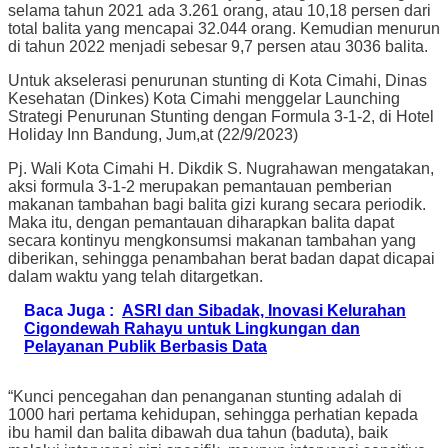
selama tahun 2021 ada 3.261 orang, atau 10,18 persen dari
total balita yang mencapai 32.044 orang. Kemudian menurun
di tahun 2022 menjadi sebesar 9,7 persen atau 3036 balita.
Untuk akselerasi penurunan stunting di Kota Cimahi, Dinas
Kesehatan (Dinkes) Kota Cimahi menggelar Launching
Strategi Penurunan Stunting dengan Formula 3-1-2, di Hotel
Holiday Inn Bandung, Jum,at (22/9/2023)
Pj. Wali Kota Cimahi H. Dikdik S. Nugrahawan mengatakan,
aksi formula 3-1-2 merupakan pemantauan pemberian
makanan tambahan bagi balita gizi kurang secara periodik.
Maka itu, dengan pemantauan diharapkan balita dapat
secara kontinyu mengkonsumsi makanan tambahan yang
diberikan, sehingga penambahan berat badan dapat dicapai
dalam waktu yang telah ditargetkan.
Baca Juga :
ASRI dan Sibadak, Inovasi Kelurahan
Cigondewah Rahayu untuk Lingkungan dan
Pelayanan Publik Berbasis Data
“Kunci pencegahan dan penanganan stunting adalah di
1000 hari pertama kehidupan, sehingga perhatian kepada
ibu hamil dan balita dibawah dua tahun (baduta), baik