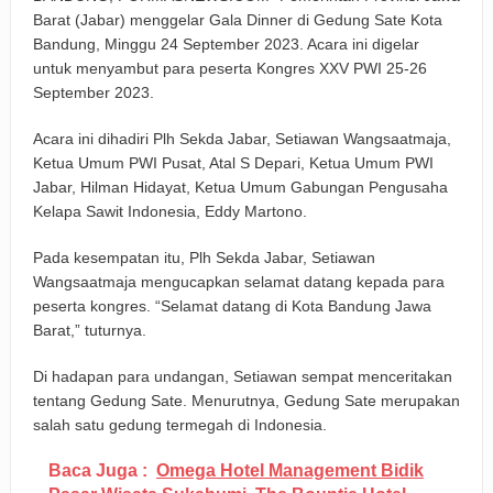
Barat (Jabar) menggelar Gala Dinner di Gedung Sate Kota
Keuangan Pensiunan di Cirebon
Bandung, Minggu 24 September 2023. Acara ini digelar
Padaringan Leuweung Awi Cisurupan Resmi Diaktivasi,
untuk menyambut para peserta Kongres XXV PWI 25-26
September 2023.
Wali Kota Dorong Wisata Berbasis Alam dan Pemberdayaan
Acara ini dihadiri Plh Sekda Jabar, Setiawan Wangsaatmaja,
Warga
Ketua Umum PWI Pusat, Atal S Depari, Ketua Umum PWI
Jabar, Hilman Hidayat, Ketua Umum Gabungan Pengusaha
Funtastic 8 Basketball Cup 2026 Jadi Ajang Silaturahmi
Kelapa Sawit Indonesia, Eddy Martono.
Alumni dan Penggerak Sport Tourism
Pada kesempatan itu, Plh Sekda Jabar, Setiawan
Farhan: Kritik Mahasiswa Penting untuk Kemajuan Kota
Wangsaatmaja mengucapkan selamat datang kepada para
peserta kongres. “Selamat datang di Kota Bandung Jawa
Bandung
Barat,” tuturnya.
BRI Peduli Serahkan Ambulans untuk Wingdik 300/Teknik,
Di hadapan para undangan, Setiawan sempat menceritakan
Perkuat Layanan Kesehatan di Subang
tentang Gedung Sate. Menurutnya, Gedung Sate merupakan
salah satu gedung termegah di Indonesia.
Baca Juga :
Omega Hotel Management Bidik