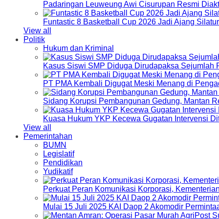
Padaringan Leuweung Awi Cisurupan Resmi Diakt
Funtastic 8 Basketball Cup 2026 Jadi Ajang Silat
View all
Politik
Hukum dan Kriminal
Kasus Siswi SMP Diduga Dirudapaksa Sejumlah P
PT PMA Kembali Digugat Meski Menang di Pengad
Sidang Korupsi Pembangunan Gedung, Mantan Re
Kuasa Hukum YKP Kecewa Gugatan Intervensi Di
View all
Pemerintahan
BUMN
Legislatif
Pendidikan
Yudikatif
Perkuat Peran Komunikasi Korporasi, Kementeri
Mulai 15 Juli 2025 KAI Daop 2 Akomodir Perminta