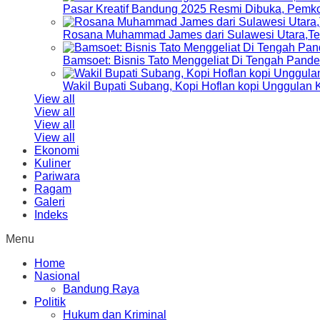
Pasar Kreatif Bandung 2025 Resmi Dibuka, Pemk
Rosana Muhammad James dari Sulawesi Utara,Terp
Bamsoet: Bisnis Tato Menggeliat Di Tengah Pand
Wakil Bupati Subang, Kopi Hoflan kopi Unggulan
View all
View all
View all
View all
Ekonomi
Kuliner
Pariwara
Ragam
Galeri
Indeks
Menu
Home
Nasional
Bandung Raya
Politik
Hukum dan Kriminal