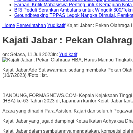
Farhan: Kritik Mahasiswa Penting untuk Kemajuan Kot
BRI Peduli Serahkan Ambulans untuk Wingdik 300/Tekn
Groundbreaking TPPAS Legok Nangka Dimulai, Pemko
Home
Pemerintahan
Yudikatif
Kajati Jabar : Pekan Olahrag
Kajati Jabar : Pekan Olahr
on:
Selasa, 11 Juli 2023
In:
Yudikatif
Kajati Jabar Ade Sutiawarman, sedang membuka Pekan Olahrag
(10/7/2023)./Foto : Ist.
BANDUNG, FORMASNEWS.COM- Kepala Kejaksaan Tinggi (Kaja
(HBA) ke-63 Tahun 2023 di, lapangan kantor Kejati Jabar lanta
Acara yang dihadiri Para Asisten, Kajari dan seluruh Pegawa
Kajati Jabar yang juga didampingi Ketua Ikatan Adhyaksa Dh
Kajati Jabar dalam sambutannya mengatakan, kompetisi olah