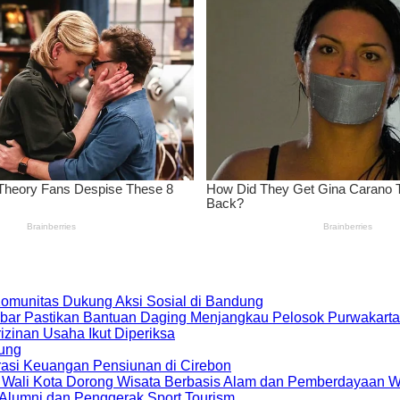
 Komunitas Dukung Aksi Sosial di Bandung
bar Pastikan Bantuan Daging Menjangkau Pelosok Purwakarta
zinan Usaha Ikut Diperiksa
dung
rasi Keuangan Pensiunan di Cirebon
, Wali Kota Dorong Wisata Berbasis Alam dan Pemberdayaan 
i Alumni dan Penggerak Sport Tourism