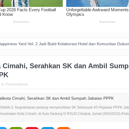
ol. 2 Jadi Bukti Kolaborasi Hotel dan Komunitas Dukung Aksi Sosial d
ta Cimahi, Serahkan SK dan Ambil Sum
PPK
In:
Pemerintahan
i, Dikdik S. Nugrahawan,sedang menyerahkan SK Sebanyak 45 Pegawai PPPK Jab
esehatan Kota Cimahi, di Aula Gedung D RSUD Cibabat, Jumat (26/5/2023)./Foto :