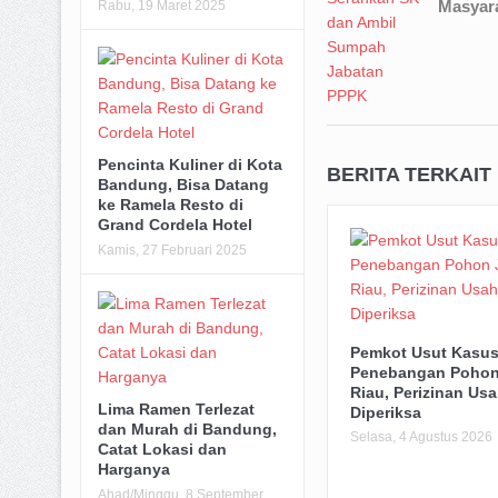
Masyar
Rabu, 19 Maret 2025
Pencinta Kuliner di Kota
BERITA TERKAIT
Bandung, Bisa Datang
ke Ramela Resto di
Grand Cordela Hotel
Kamis, 27 Februari 2025
Pemkot Usut Kasu
Penebangan Pohon
Riau, Perizinan Usa
Lima Ramen Terlezat
Diperiksa
dan Murah di Bandung,
Selasa, 4 Agustus 2026
Catat Lokasi dan
Harganya
Ahad/Minggu, 8 September