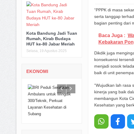
“PPPK di masa sekar
serta tanggap terha
bagian penting dari 
Kota Bandung Jadi Tuan
Baca Juga :
Wa
Rumah, Kirab Budaya
Kebakaran Pon
HUT ke-80 Jabar Meriah
Selasa, 19 Agustus 2025
Dikdik juga menginga
konsekuensi tersendi
menjadi sosok telada
EKONOMI
baik di unit penemp
“Wujudkan lah rasa 
kinerja yang baik d
membangun Kota Cim
Kesehatan yang berku