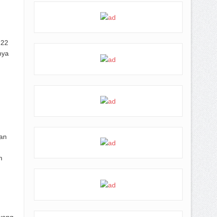
 22
nya
an
n