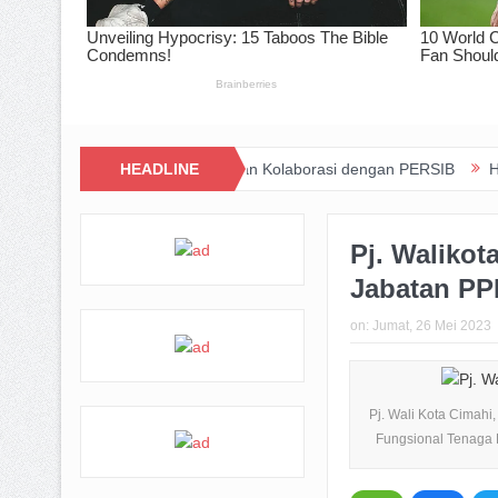
at Lewat Inovasi dan Kolaborasi dengan PERSIB
HEADLINE
Happiness Yard V
Pj. Waliko
Jabatan P
on:
Jumat, 26 Mei 2023
Pj. Wali Kota Cimah
Fungsional Tenaga K