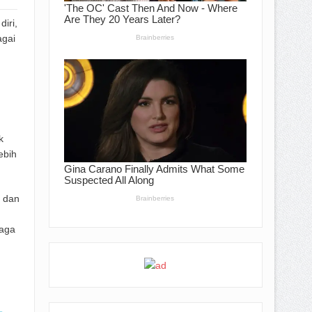
iri,
agai
k
ebih
 dan
naga