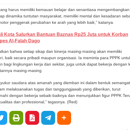
ang harus memiliki kemauan belajar dan senantiasa mengembangkan d
dap dinamika tuntutan masyarakat, memiliki mental dan kesadaran seb
motor penggerak perubahan ke arah yang lebih baik,” katanya.
li Kota Salurkan Bantuan Baznas Rp25 Juta untuk Korban
pes Al-Falah Dago
tkan bahwa setiap sikap dan kinerja masing-masing akan memiliki
ri, baik secara pribadi maupun organisasi. Ia meminta para PPPK untu
n bagi lingkungan kerja dan sekitar, juga untuk dapat bekerja dengan l
atannya masing-masing.
syukur saudara atas amanah yang diemban ini dalam bentuk semangat
alam melaksanakan tugas dan tanggungjawab yang diberikan, turut
ahi dengan bekerja sebaik-baiknya dan menunjukkan figur PPPK Te
alitas dan professional,” tegasnya. (Red)