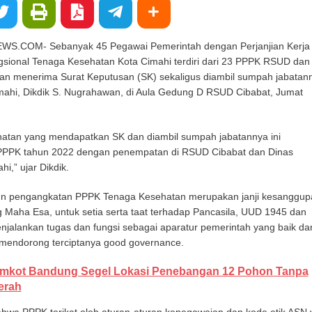
.COM- Sebanyak 45 Pegawai Pemerintah dengan Perjanjian Kerja
sional Tenaga Kesehatan Kota Cimahi terdiri dari 23 PPPK RSUD dan
n menerima Surat Keputusan (SK) sekaligus diambil sumpah jabatan
Cimahi, Dikdik S. Nugrahawan, di Aula Gedung D RSUD Cibabat, Jumat
atan yang mendapatkan SK dan diambil sumpah jabatannya ini
PPPK tahun 2022 dengan penempatan di RSUD Cibabat dan Dinas
i,” ujar Dikdik.
un pengangkatan PPPK Tenaga Kesehatan merupakan janji kesanggup
 Maha Esa, untuk setia serta taat terhadap Pancasila, UUD 1945 dan
njalankan tugas dan fungsi sebagai aparatur pemerintah yang baik da
mendorong terciptanya good governance.
mkot Bandung Segel Lokasi Penebangan 12 Pohon Tanpa
jerah