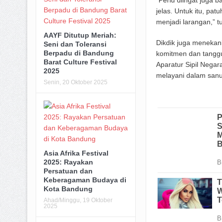
“Perlu diingat juga 
jelas. Untuk itu, pa
menjadi larangan,” tu
AAYF Ditutup Meriah:
Dikdik juga meneka
Seni dan Toleransi
Berpadu di Bandung
komitmen dan tanggu
Barat Culture Festival
Aparatur Sipil Nega
2025
melayani dalam sanu
Senin, 20 Oktober 2025
Asia Afrika Festival
2025: Rayakan
Persatuan dan
Keberagaman Budaya di
Kota Bandung
Ahad/Minggu, 19 Oktober
2025