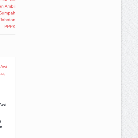
Awi
s
n