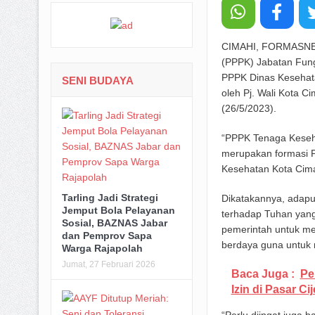
CIMAHI, FORMASNEWS
(PPPK) Jabatan Fung
PPPK Dinas Kesehata
SENI BUDAYA
oleh Pj. Wali Kota 
(26/5/2023).
“PPPK Tenaga Keseh
merupakan formasi 
Kesehatan Kota Cimah
Tarling Jadi Strategi
Dikatakannya, adap
Jemput Bola Pelayanan
terhadap Tuhan yang
Sosial, BAZNAS Jabar
pemerintah untuk me
dan Pemprov Sapa
berdaya guna untuk 
Warga Rajapolah
Jumat, 27 Februari 2026
Baca Juga :
Pe
Izin di Pasar Ci