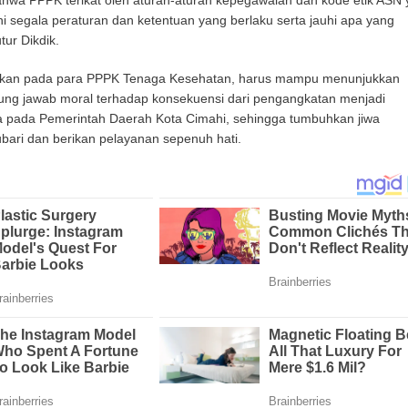
bahwa PPPK terikat oleh aturan-aturan kepegawaian dan kode etik ASN
tuhi segala peraturan dan ketentuan yang berlaku serta jauhi apa yang
tur Dikdik.
nkan pada para PPPK Tenaga Kesehatan, harus mampu menunjukkan
ng jawab moral terhadap konsekuensi dari pengangkatan menjadi
ra pada Pemerintah Daerah Kota Cimahi, sehingga tumbuhkan jiwa
bari dan berikan pelayanan sepenuh hati.