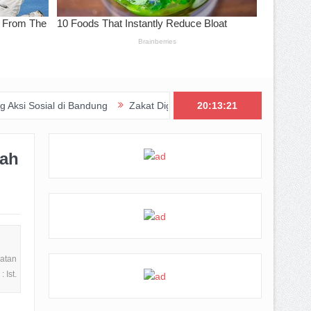
i Bandung
Zakat Digital BRImo Wujudkan Kepedulian, BAZNAS Jab
20:13:23
pah
atan
 Ist.